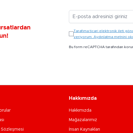
E-posta Adresiniz
ırsatlardan
Tarafıma ticari elektronik ileti 
un!
veriyorum. Aydınlatma metnini o
Bu form reCAPTCHA tarafından koru
Hakkımızda
orular
Hakkımızda
ası
Mağazalarımız
e Sözleşmesi
İnsan Kaynakları