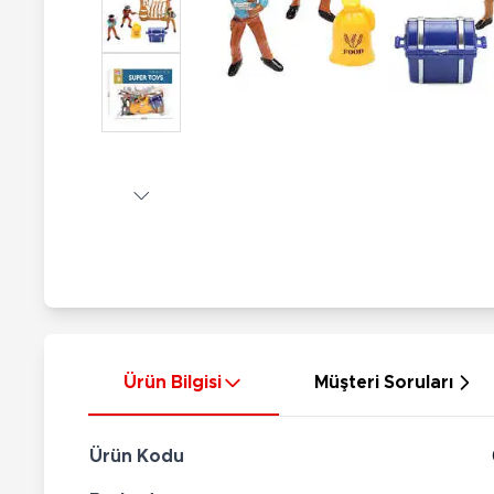
Nerf
Hayvan Figürler
Silahlar
Çeşitli Figürler
Silah Setleri
Koleksiyon Figürler
Kılıç Setleri
Elektronik Ürünler
Ok Setleri
Çeşitli Elektronik Ürünler
Ürün Bilgisi
Müşteri Soruları
Ürün Kodu