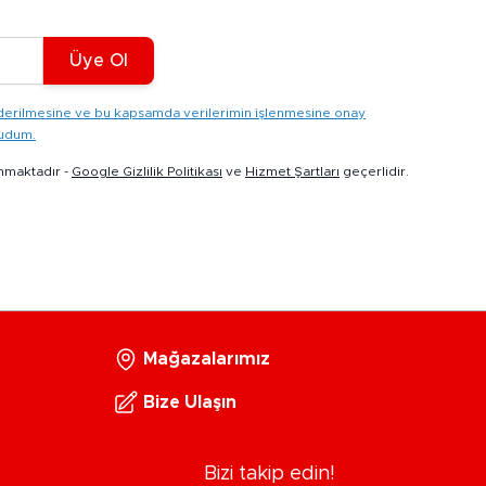
Üye Ol
gönderilmesine ve bu kapsamda verilerimin işlenmesine onay
kudum.
nmaktadır -
Google Gizlilik Politikası
ve
Hizmet Şartları
geçerlidir.
Mağazalarımız
Bize Ulaşın
Bizi takip edin!