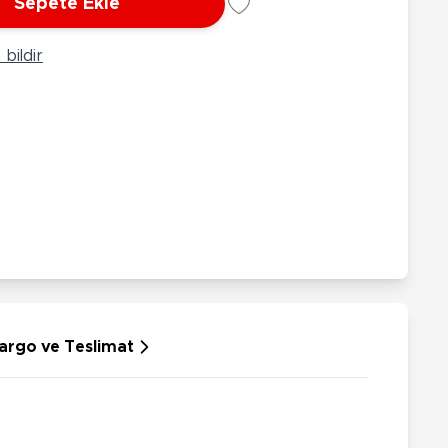
Sepete Ekle
rünleri
Çeşitli Peluşlar
ülü Araçlar
bildir
aykay - Paten - Scooter
sikletler
oruyucu Ekipmanlar
niz - Havuz Ürünleri
ahçe Oyuncakları
or Ürünleri
dallı Araçlar
n Git Araçlar
allanan Oyuncaklar
u Tabancaları
argo ve Teslimat