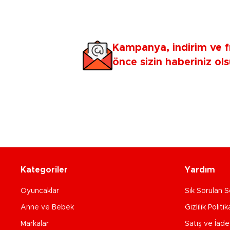
Kampanya, indirim ve f
önce sizin haberiniz ols
Kategoriler
Yardım
Oyuncaklar
Sık Sorulan S
Anne ve Bebek
Gizlilik Politik
Markalar
Satış ve İad