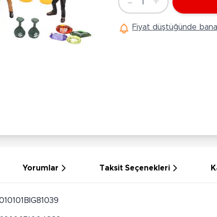
-
+
1
Ü
Adet
Hobi Oyuncakları
Anne Bebek Oyuncakları
Ak
Fiyat düştüğünde bana 
Maketler
K
Aktivite Masaları
Sihirbazlık Setleri
Bi
Oyun Halısı
Puzzlelar
K
Dönence ve Projektörler
Çeşitli Eğlence Oyuncakları
De
Dişlik ve Çıngıraklar
El İşi Setleri
B
Beslenme Gereçleri
Slime
Sp
Yürüme Arkadaşı
Pe
Bebek Oyuncakları
Bi
Bebek Araç Gereçleri
S
Banyo Oyuncakları
S
Yorumlar
Taksit Seçenekleri
K
010101BIG81039