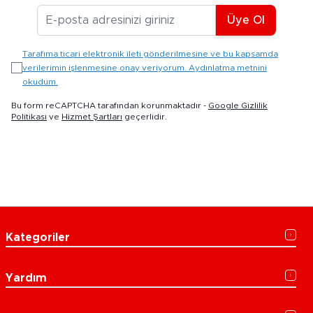
E-posta Adresiniz
Üye Ol
Tarafıma ticari elektronik ileti gönderilmesine ve bu kapsamda
verilerimin işlenmesine onay veriyorum. Aydınlatma metnini
okudum.
Bu form reCAPTCHA tarafından korunmaktadır -
Google Gizlilik
Politikası
ve
Hizmet Şartları
geçerlidir.
Kategoriler
Yardım