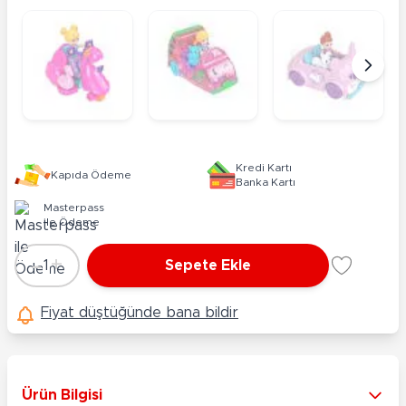
Kredi Kartı
Kapıda Ödeme
Banka Kartı
Masterpass
ile Ödeme
-
+
1
Sepete Ekle
Adet
Fiyat düştüğünde bana bildir
Ürün Bilgisi