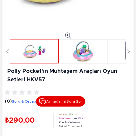
Polly Pocket'ın Muhteşem Araçları Oyun
Setleri HKV57
(0)
Soru & Cevap
Armağan’a Soru Sor
Axess
,
Bonus
,
₺290,00
Maximum
ve
World
Kredi Kartınıza
Taksit Fırsatları !