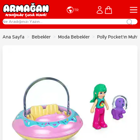
İçeriğe geç
Cart
TR
Ana Sayfa
>
Bebekler
>
Moda Bebekler
>
Polly Pocket'ın Muh