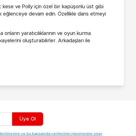
t kese ve Polly için özel bir kapüşonlu üst gibi
rak eğlenceye devam edin. Özellikle dans etmeyi
onların yaratıcılıklarının ve oyun kurma
ayelerini oluşturabilirler. Arkadaşları ile
Üye Ol
gönderilmesine ve bu kapsamda verilerimin işlenmesine onay