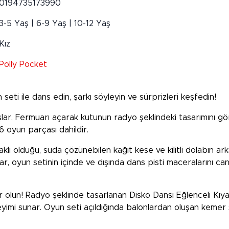
0194735173990
3-5 Yaş | 6-9 Yaş | 10-12 Yaş
Kız
Polly Pocket
seti ile dans edin, şarkı söyleyin ve sürprizleri keşfedin!
ar. Fermuarı açarak kutunun radyo şeklindeki tasarımını gör
16 oyun parçası dahildir.
saklı olduğu, suda çözünebilen kağıt kese ve kilitli dolabın a
lar, oyun setinin içinde ve dışında dans pisti maceralarını ca
 olun! Radyo şeklinde tasarlanan Disko Dansı Eğlenceli Kıya
eyimi sunar. Oyun seti açıldığında balonlardan oluşan kemer s