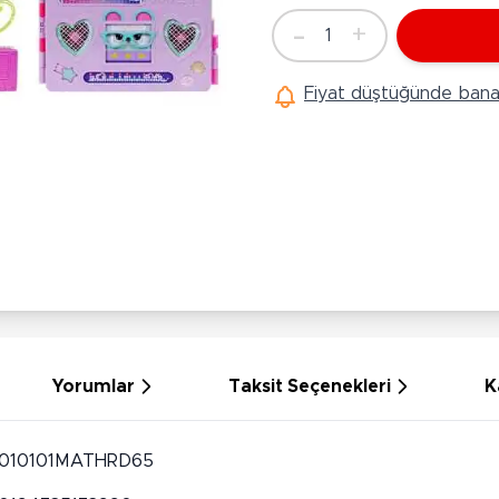
Ü
Hobi Oyuncakları
-
+
1
Anne Bebek Oyuncakları
Adet
Ak
Maketler
K
Fiyat düştüğünde bana 
Aktivite Masaları
Sihirbazlık Setleri
Bi
Oyun Halısı
Puzzlelar
K
Dönence ve Projektörler
Çeşitli Eğlence Oyuncakları
De
Dişlik ve Çıngıraklar
El İşi Setleri
B
Beslenme Gereçleri
Slime
Sp
Yürüme Arkadaşı
Pe
Bebek Oyuncakları
Bi
Bebek Araç Gereçleri
S
Banyo Oyuncakları
S
Yorumlar
Taksit Seçenekleri
K
010101MATHRD65