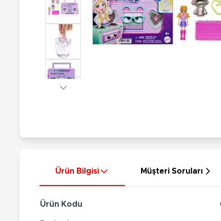
Nerf
Hayvan Figürler
Silahlar
Çeşitli Figürler
Silah Setleri
Koleksiyon Figürler
Kılıç Setleri
Elektronik Ürünler
Ok Setleri
Çeşitli Elektronik Ürünler
Ürün Bilgisi
Müşteri Soruları
Ürün Kodu