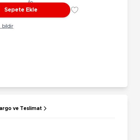
rünleri
Çeşitli Peluşlar
Sepete Ekle
ülü Araçlar
aykay - Paten - Scooter
bildir
sikletler
oruyucu Ekipmanlar
niz - Havuz Ürünleri
ahçe Oyuncakları
or Ürünleri
dallı Araçlar
n Git Araçlar
allanan Oyuncaklar
u Tabancaları
argo ve Teslimat