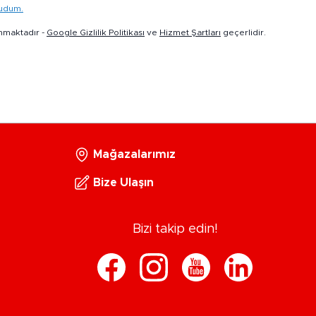
kudum.
nmaktadır -
Google Gizlilik Politikası
ve
Hizmet Şartları
geçerlidir.
Mağazalarımız
Bize Ulaşın
Bizi takip edin!