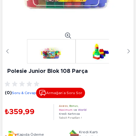
Polesie Junior Blok 108 Parça
(0)
Soru & Cevap
Armağan’a Soru Sor
Axess
,
Bonus
,
₺359,99
Maximum
ve
World
Kredi Kartınıza
Taksit Fırsatları !
Kredi Kartı
Kapıda Ödeme