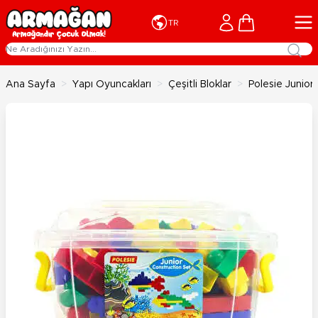
İçeriğe geç
Cart
TR
Ana Sayfa
>
Yapı Oyuncakları
>
Çeşitli Bloklar
>
Polesie Junior