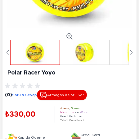
Polar Racer Yoyo
(0)
Soru & Cevap
Armağan’a Soru Sor
Axess
,
Bonus
,
₺330,00
Maximum
ve
World
Kredi Kartınıza
Taksit Fırsatları !
Kredi Kartı
Kapıda Ödeme