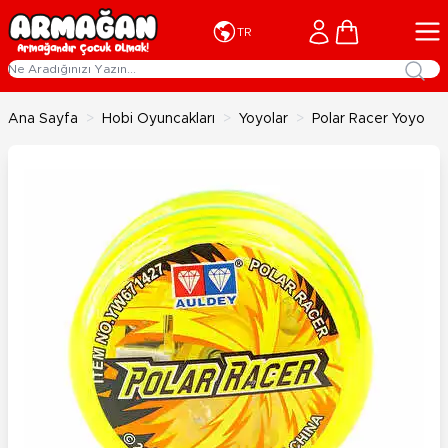
İçeriğe geç
Cart
TR
Ana Sayfa
>
Hobi Oyuncakları
>
Yoyolar
>
Polar Racer Yoyo