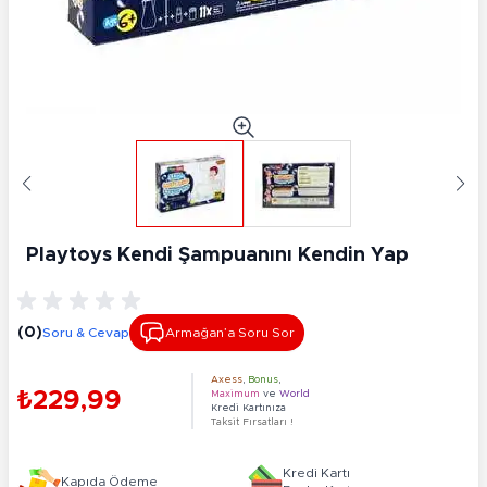
Playtoys Kendi Şampuanını Kendin Yap
(0)
Soru & Cevap
Armağan’a Soru Sor
Axess
,
Bonus
,
₺229,99
Maximum
ve
World
Kredi Kartınıza
Taksit Fırsatları !
Kredi Kartı
Kapıda Ödeme