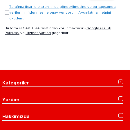
Tarafıma ticari elektronik ileti gönderilmesine ve bu kapsamda
verilerimin işlenmesine onay veriyorum. Aydınlatma metnini
okudum.
Bu form reCAPTCHA tarafından korunmaktadır -
Google Gizlilik
Politikası
ve
Hizmet Şartları
geçerlidir.
Kategoriler
Yardım
Hakkımızda