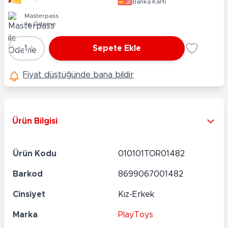
Banka Kartı
Masterpass
ile Ödeme
-
+
1
Sepete Ekle
Adet
Fiyat düştüğünde bana bildir
Ürün Bilgisi
Ürün Kodu
010101TOR01482
Barkod
8699067001482
Cinsiyet
Kız-Erkek
Marka
PlayToys