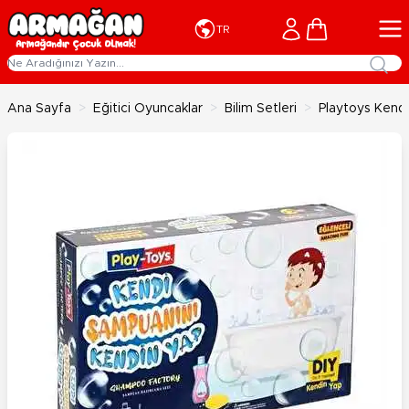
İçeriğe geç
Cart
TR
Ana Sayfa
>
Eğitici Oyuncaklar
>
Bilim Setleri
>
Playtoys Kend