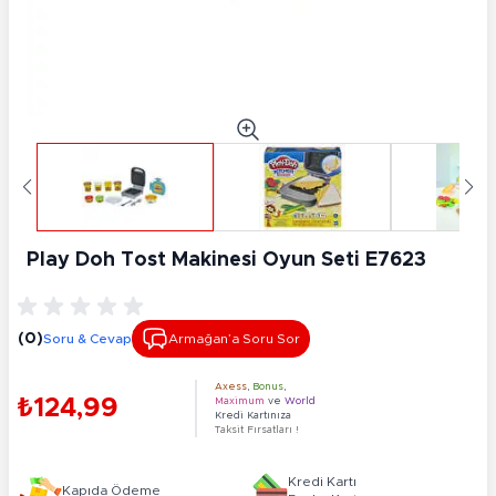
Play Doh Tost Makinesi Oyun Seti E7623
(0)
Soru & Cevap
Armağan’a Soru Sor
Axess
,
Bonus
,
₺124,99
Maximum
ve
World
Kredi Kartınıza
Taksit Fırsatları !
Kredi Kartı
Kapıda Ödeme