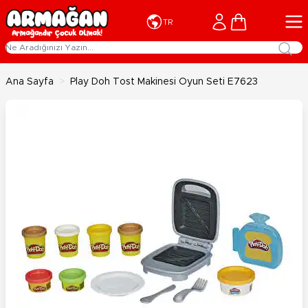
İçeriğe geç
Cart
TR
Ana Sayfa
>
Play Doh Tost Makinesi Oyun Seti E7623