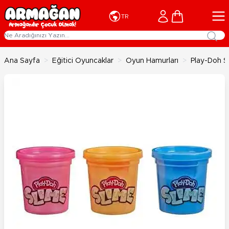
İçeriğe geç
Cart
TR
Ana Sayfa
>
Eğitici Oyuncaklar
>
Oyun Hamurları
>
Play-Doh S