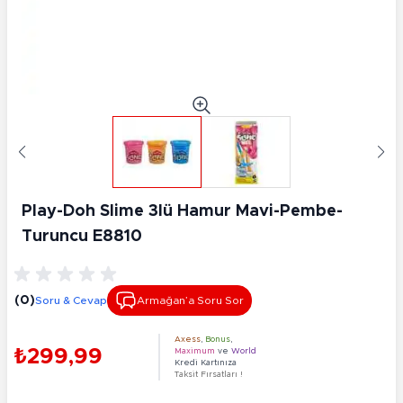
Play-Doh Slime 3lü Hamur Mavi-Pembe-
Turuncu E8810
(0)
Soru & Cevap
Armağan’a Soru Sor
Axess
,
Bonus
,
₺299,99
Maximum
ve
World
Kredi Kartınıza
Taksit Fırsatları !