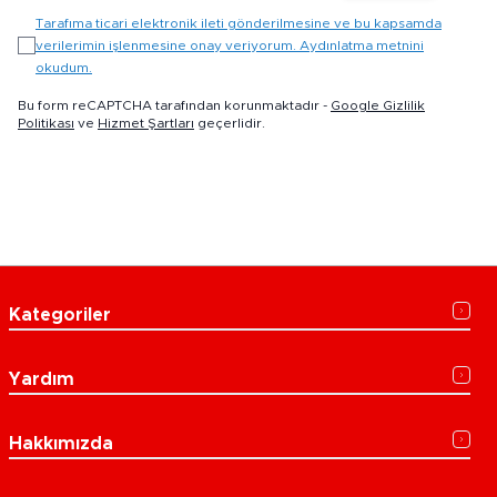
Tarafıma ticari elektronik ileti gönderilmesine ve bu kapsamda
verilerimin işlenmesine onay veriyorum. Aydınlatma metnini
okudum.
Bu form reCAPTCHA tarafından korunmaktadır -
Google Gizlilik
Politikası
ve
Hizmet Şartları
geçerlidir.
Kategoriler
Yardım
Hakkımızda