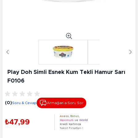
Play Doh Simli Esnek Kum Tekli Hamur Sarı
F0106
(0)
Soru & Cevap
Armağan’a Soru Sor
Axess
,
Bonus
,
₺47,99
Maximum
ve
World
Kredi Kartınıza
Taksit Fırsatları !