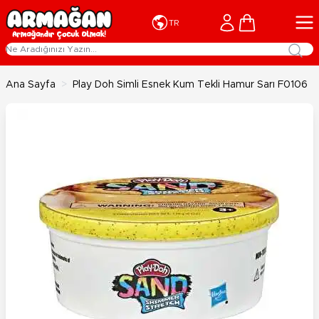
İçeriğe geç
Cart
TR
Ana Sayfa
>
Play Doh Simli Esnek Kum Tekli Hamur Sarı F0106