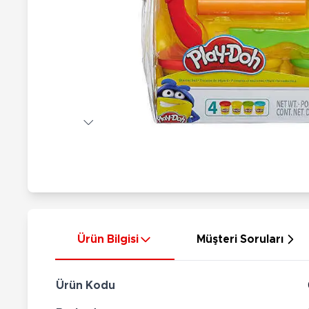
Nerf
Hayvan Figürler
Silahlar
Çeşitli Figürler
Silah Setleri
Koleksiyon Figürler
Kılıç Setleri
Elektronik Ürünler
Ok Setleri
Çeşitli Elektronik Ürünler
Ürün Bilgisi
Müşteri Soruları
Ürün Kodu