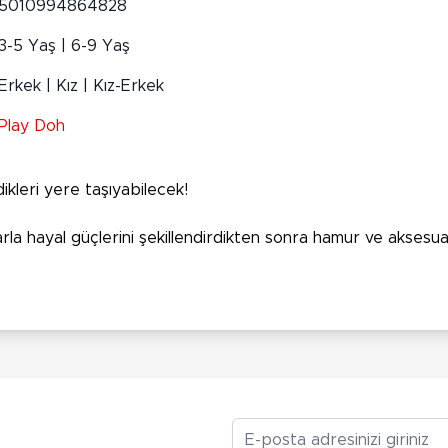
5010994864828
3-5 Yaş | 6-9 Yaş
Erkek | Kız | Kız-Erkek
Play Doh
dikleri yere taşıyabilecek!
la hayal güçlerini şekillendirdikten sonra hamur ve aksesuar
E-posta Adresiniz