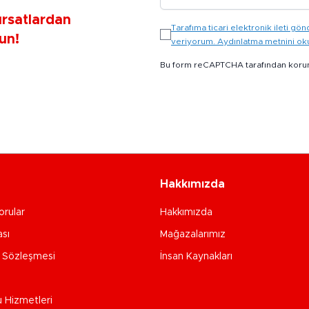
ırsatlardan
Tarafıma ticari elektronik ileti 
un!
veriyorum. Aydınlatma metnini o
Bu form reCAPTCHA tarafından koru
Hakkımızda
orular
Hakkımızda
ası
Mağazalarımız
e Sözleşmesi
İnsan Kaynakları
u Hizmetleri