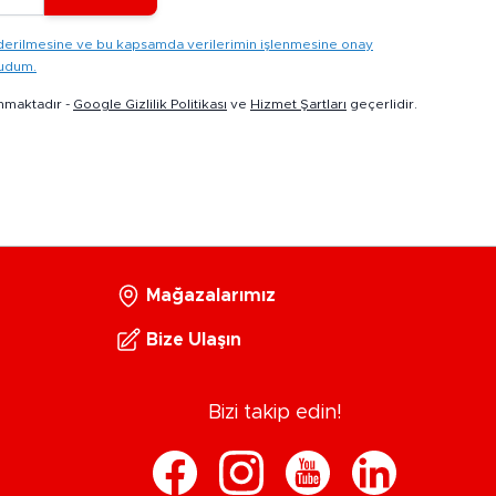
gönderilmesine ve bu kapsamda verilerimin işlenmesine onay
kudum.
nmaktadır -
Google Gizlilik Politikası
ve
Hizmet Şartları
geçerlidir.
Mağazalarımız
Bize Ulaşın
Bizi takip edin!