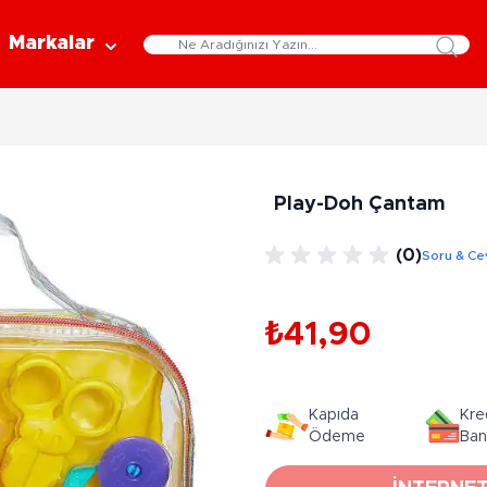
Markalar
Eğitici Oyuncaklar
Bebekler
Y
Bilim Setleri
Moda Bebekler
L
Play-Doh Çantam
Gelişim Oyuncakları
Et Bebekler
Au
Oyun Hamurları
Bez Bebekler
M
(0)
Soru & Ce
Fonksiyonlu Bebekler
Çe
Müzik Aletleri
Bebek Evleri
P
3-5 Yaş
6-9 Yaş
₺41,90
Oyuncak Bebek Aksesuarları
Oyunlar
Oyuncak Bebek Setleri
K
Pa
Arkadaş - Aile Kutu Oyunları
Kozmetik ve Aksesuar
Kapıda
Kre
Yı
Çocuk Kutu Oyunları
Ödeme
Ban
Kozmetik ve Güzellik Setleri
Eğitici Oyunlar
A
Aksesuar