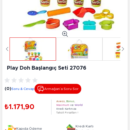
Play Doh Başlangıç Seti 27076
(0)
Soru & Cevap
Armağan’a Soru Sor
Axess
,
Bonus
,
₺1.171,90
Maximum
ve
World
Kredi Kartınıza
Taksit Fırsatları !
Kredi Kartı
Kapıda Ödeme