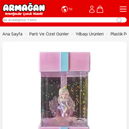
İçeriğe geç
Cart
TR
Ana Sayfa
>
Parti Ve Özel Günler
>
Yılbaşı Ürünleri
>
Plastik Pe