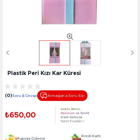
Plastik Peri Kızı Kar Küresi
(0)
Soru & Cevap
Armağan’a Soru Sor
Axess
,
Bonus
,
₺650,00
Maximum
ve
World
Kredi Kartınıza
Taksit Fırsatları !
Kredi Kartı
Kapıda Ödeme