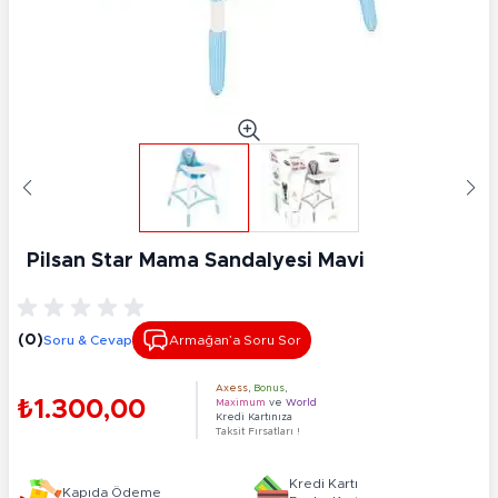
Pilsan Star Mama Sandalyesi Mavi
(0)
Soru & Cevap
Armağan’a Soru Sor
Axess
,
Bonus
,
₺1.300,00
Maximum
ve
World
Kredi Kartınıza
Taksit Fırsatları !
Kredi Kartı
Kapıda Ödeme