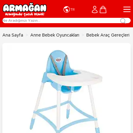
İçeriğe geç
Cart
TR
Ana Sayfa
>
Anne Bebek Oyuncakları
>
Bebek Araç Gereçleri