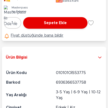
Banka Kartı
Masterpass
ile Ödeme
-
+
1
Sepete Ekle
Adet
Fiyat düştüğünde bana bildir
Ürün Bilgisi
Ürün Kodu
010101OİS53775
Barkod
6936366537758
3-5 Yaş | 6-9 Yaş | 10-12
Yaş Aralığı
Yaş
Cinsiyet
Erkek | Kız