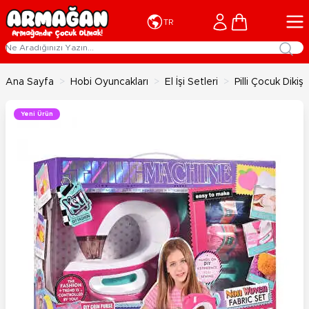
İçeriğe geç
Cart
TR
Ana Sayfa
>
Hobi Oyuncakları
>
El İşi Setleri
>
Pilli Çocuk Diki
Yeni Ürün