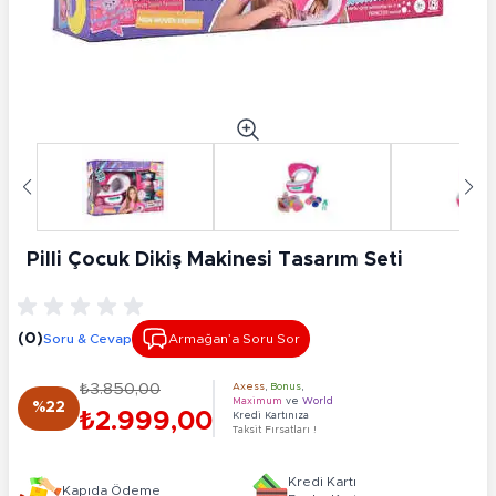
Pilli Çocuk Dikiş Makinesi Tasarım Seti
(0)
Soru & Cevap
Armağan’a Soru Sor
₺3.850,00
Axess
,
Bonus
,
Maximum
ve
World
%22
₺2.999,00
Kredi Kartınıza
Taksit Fırsatları !
Kredi Kartı
Kapıda Ödeme