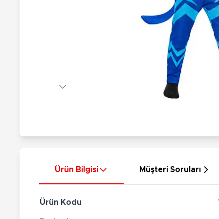
Nerf
Hayvan Figürler
Silahlar
Çeşitli Figürler
Silah Setleri
Koleksiyon Figürler
Kılıç Setleri
Elektronik Ürünler
Ok Setleri
Çeşitli Elektronik Ürünler
Ürün Bilgisi
Müşteri Soruları
Ürün Kodu