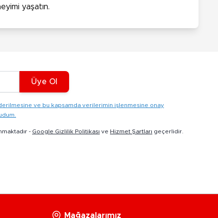
eyimi yaşatın.
Üye Ol
gönderilmesine ve bu kapsamda verilerimin işlenmesine onay
kudum.
nmaktadır -
Google Gizlilik Politikası
ve
Hizmet Şartları
geçerlidir.
Mağazalarımız