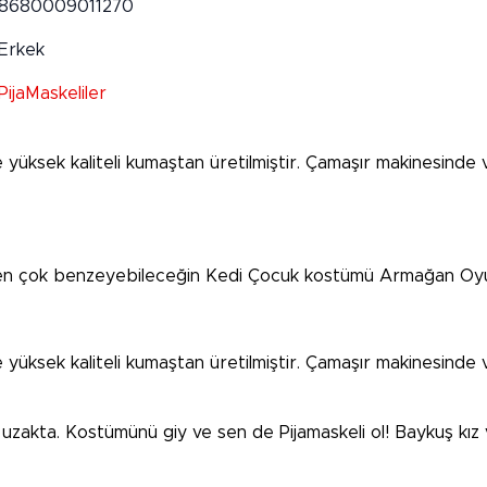
8680009011270
Erkek
PijaMaskeliler
m ve yüksek kaliteli kumaştan üretilmiştir. Çamaşır makinesin
ne en çok benzeyebileceğin Kedi Çocuk kostümü Armağan Oyu
m ve yüksek kaliteli kumaştan üretilmiştir. Çamaşır makinesin
zakta. Kostümünü giy ve sen de Pijamaskeli ol! Baykuş kız