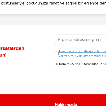
li kostümleriyle, çocuğunuza rahat ve sağlıklı bir eğlence den
E-posta Adresiniz
ırsatlardan
Tarafıma ticari elektronik ileti 
un!
veriyorum. Aydınlatma metnini o
Bu form reCAPTCHA tarafından koru
Hakkımızda