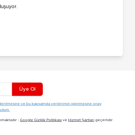
luşuyor.
Üye Ol
gönderilmesine ve bu kapsamda verilerimin işlenmesine onay
kudum.
nmaktadır -
Google Gizlilik Politikası
ve
Hizmet Şartları
geçerlidir.