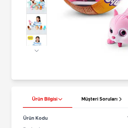
Nerf
Hayvan Figürler
Silahlar
Çeşitli Figürler
Silah Setleri
Koleksiyon Figürler
Kılıç Setleri
Elektronik Ürünler
Ok Setleri
Çeşitli Elektronik Ürünler
Ürün Bilgisi
Müşteri Soruları
Ürün Kodu