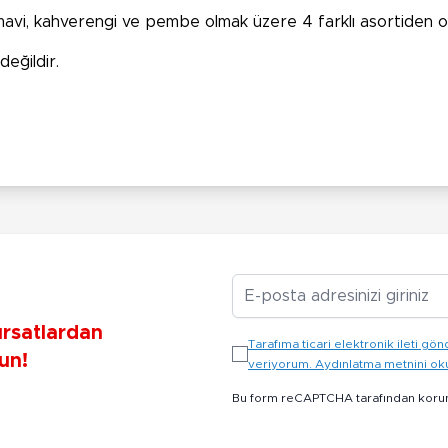
mavi, kahverengi ve pembe olmak üzere 4 farklı asortiden o
değildir.
E-posta Adresiniz
ırsatlardan
Tarafıma ticari elektronik ileti 
un!
veriyorum. Aydınlatma metnini o
Bu form reCAPTCHA tarafından koru