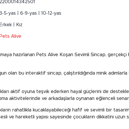
2200014342501
3-5-yas | 6-9-yas | 10-12-yas
Erkek | Kız
Pets Alive
lmaya hazırlanan Pets Alive Koşan Sevimli Sincap, gerçekçi 
olan bu interaktif sincap, çalıştırıldığında minik adımlarla 
ları aktif oyuna teşvik ederken hayal güçlerini de destekler
apma aktivitelerinde ve arkadaşlarla oynanan eğlenceli senar
rın rahatlıkla kucaklayabileceği hafif ve sevimli bir tasarı
sli ve hareketli yapısı sayesinde çocukların dikkatini uzun 