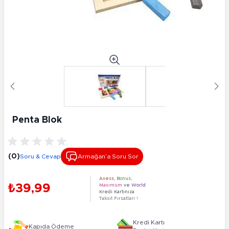
Penta Blok
(0)
Soru & Cevap
Armağan’a Soru Sor
Axess
,
Bonus
,
₺39,99
Maximum
ve
World
Kredi Kartınıza
Taksit Fırsatları !
Kredi Kartı
Kapıda Ödeme