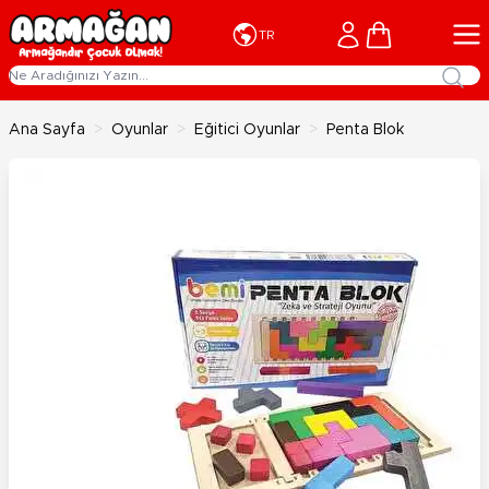
İçeriğe geç
Cart
TR
Ana Sayfa
>
Oyunlar
>
Eğitici Oyunlar
>
Penta Blok