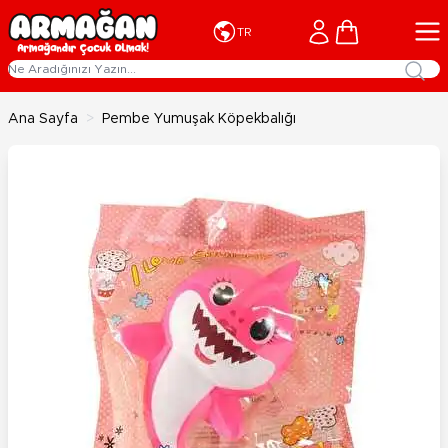
İçeriğe geç
Cart
TR
Ana Sayfa
>
Pembe Yumuşak Köpekbalığı