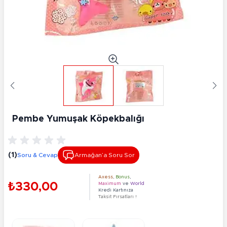
Pembe Yumuşak Köpekbalığı
(1)
Soru & Cevap
Armağan’a Soru Sor
Axess
,
Bonus
,
₺330,00
Maximum
ve
World
Kredi Kartınıza
Taksit Fırsatları !