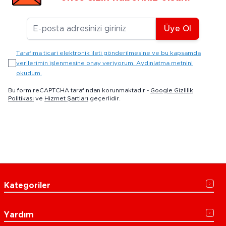
E-posta Adresiniz
Üye Ol
Tarafıma ticari elektronik ileti gönderilmesine ve bu kapsamda
verilerimin işlenmesine onay veriyorum. Aydınlatma metnini
okudum.
Bu form reCAPTCHA tarafından korunmaktadır -
Google Gizlilik
Politikası
ve
Hizmet Şartları
geçerlidir.
Kategoriler
Yardım