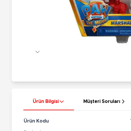
Nerf
Hayvan Figürler
Silahlar
Çeşitli Figürler
Silah Setleri
Koleksiyon Figürler
Kılıç Setleri
Elektronik Ürünler
Ok Setleri
Çeşitli Elektronik Ürünler
Ürün Bilgisi
Müşteri Soruları
Ürün Kodu