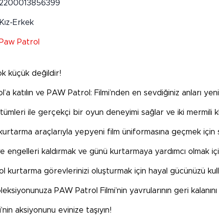
2200013856399
Kız-Erkek
Paw Patrol
k küçük değildir!
a katılın ve PAW Patrol: Filmi’nden en sevdiğiniz anları yen
mleri ile gerçekçi bir oyun deneyimi sağlar ve iki mermili klip
kurtarma araçlarıyla yepyeni film üniformasına geçmek için sı
 engelleri kaldırmak ve günü kurtarmaya yardımcı olmak için 
kurtarma görevlerinizi oluşturmak için hayal gücünüzü kull
leksiyonunuza PAW Patrol Filmi’nin yavrularının geri kalanını
nin aksiyonunu evinize taşıyın!