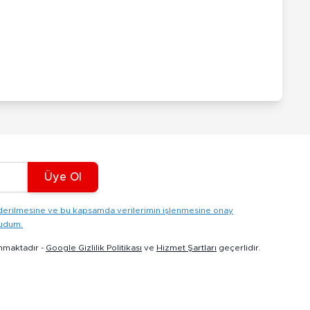
Üye Ol
gönderilmesine ve bu kapsamda verilerimin işlenmesine onay
kudum.
nmaktadır -
Google Gizlilik Politikası
ve
Hizmet Şartları
geçerlidir.