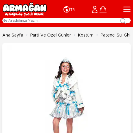
İçeriğe geç
Cart
TR
Ana Sayfa
>
Parti Ve Özel Günler
>
Kostüm
>
Patenci Sul Ghi