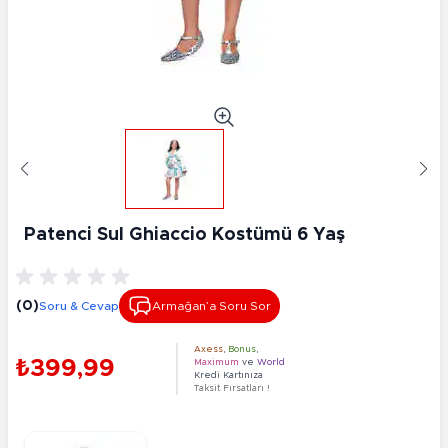
Patenci Sul Ghiaccio Kostümü 6 Yaş
(0)
Soru & Cevap
Armağan’a Soru Sor
Axess
,
Bonus
,
₺399,99
Maximum
ve
World
Kredi Kartınıza
Taksit Fırsatları !