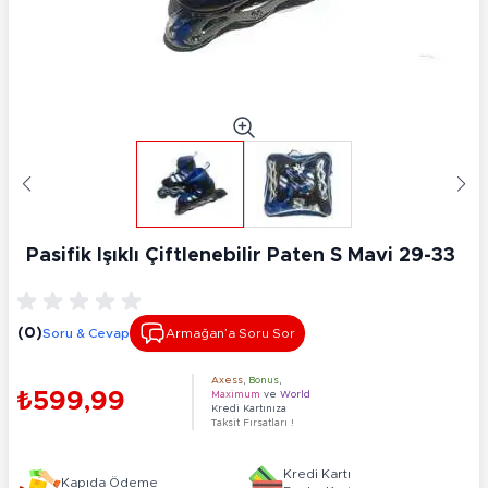
Pasifik Işıklı Çiftlenebilir Paten S Mavi 29-33
(0)
Soru & Cevap
Armağan’a Soru Sor
Axess
,
Bonus
,
₺599,99
Maximum
ve
World
Kredi Kartınıza
Taksit Fırsatları !
Kredi Kartı
Kapıda Ödeme