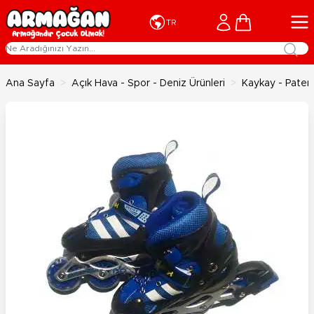
İçeriğe geç
Cart
TR
Ana Sayfa
>
Açık Hava - Spor - Deniz Ürünleri
>
Kaykay - Paten