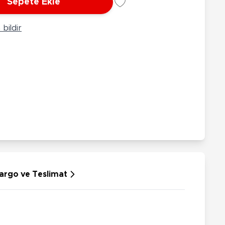
Sepete Ekle
rünleri
Çeşitli Peluşlar
ülü Araçlar
bildir
aykay - Paten - Scooter
sikletler
oruyucu Ekipmanlar
niz - Havuz Ürünleri
ahçe Oyuncakları
or Ürünleri
dallı Araçlar
n Git Araçlar
allanan Oyuncaklar
u Tabancaları
argo ve Teslimat