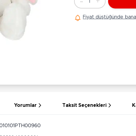
-
+
1
Ü
Adet
Hobi Oyuncakları
Anne Bebek Oyuncakları
Ak
Fiyat düştüğünde bana 
Maketler
K
Aktivite Masaları
Sihirbazlık Setleri
Bi
Oyun Halısı
Puzzlelar
K
Dönence ve Projektörler
Çeşitli Eğlence Oyuncakları
De
Dişlik ve Çıngıraklar
El İşi Setleri
B
Beslenme Gereçleri
Slime
Sp
Yürüme Arkadaşı
Pe
Bebek Oyuncakları
Bi
Bebek Araç Gereçleri
S
Banyo Oyuncakları
S
Yorumlar
Taksit Seçenekleri
K
010101PTH00960