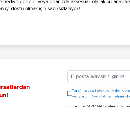
hediye edebilir veya odanızda aksesuar olarak kullanabilirsin
 iyi dostu olmak için sabırsızlanıyor!
E-posta Adresiniz
ırsatlardan
Tarafıma ticari elektronik ileti 
un!
veriyorum. Aydınlatma metnini o
Bu form reCAPTCHA tarafından koru