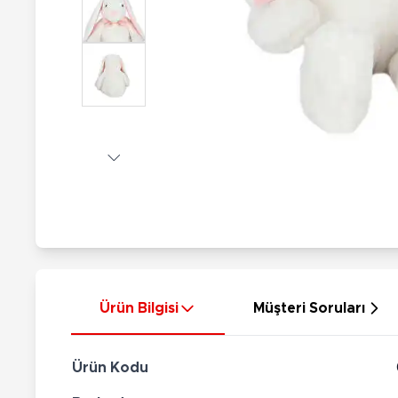
Nerf
Hayvan Figürler
Silahlar
Çeşitli Figürler
Silah Setleri
Koleksiyon Figürler
Kılıç Setleri
Elektronik Ürünler
Ok Setleri
Çeşitli Elektronik Ürünler
Ürün Bilgisi
Müşteri Soruları
Ürün Kodu