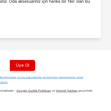
iz. Oda aksesuarınız için harika bir fikir olan bu
Üye Ol
gönderilmesine ve bu kapsamda verilerimin işlenmesine onay
kudum.
nmaktadır -
Google Gizlilik Politikası
ve
Hizmet Şartları
geçerlidir.