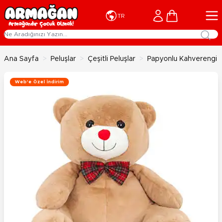
İçeriğe geç
Cart
TR
Ana Sayfa
>
Peluşlar
>
Çeşitli Peluşlar
>
Papyonlu Kahverengi 
Web'e Özel İndirim