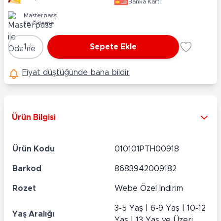
Banka Kartı
Masterpass
ile Ödeme
-
+
1
Sepete Ekle
Adet
Fiyat düştüğünde bana bildir
Ürün Bilgisi
Ürün Kodu
010101PTH00918
Barkod
8683942009182
Rozet
Webe Özel İndirim
3-5 Yaş | 6-9 Yaş | 10-12
Yaş Aralığı
Yaş | 13 Yaş ve Üzeri