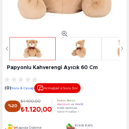
Papyonlu Kahverengi Ayıcık 60 Cm
(0)
Soru & Cevap
Armağan’a Soru Sor
₺1.400,00
Axess
,
Bonus
,
Maximum
ve
World
%20
₺1.120,00
Kredi Kartınıza
Taksit Fırsatları !
Kredi Kartı
Kapıda Ödeme