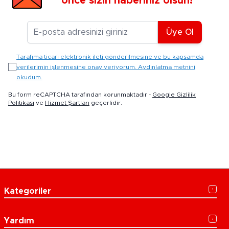
önce sizin haberiniz olsun!
E-posta Adresiniz
Üye Ol
Tarafıma ticari elektronik ileti gönderilmesine ve bu kapsamda
verilerimin işlenmesine onay veriyorum. Aydınlatma metnini
okudum.
Bu form reCAPTCHA tarafından korunmaktadır -
Google Gizlilik
Politikası
ve
Hizmet Şartları
geçerlidir.
Kategoriler
Yardım