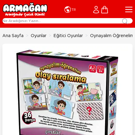
İçeriğe geç
Cart
TR
Ana Sayfa
>
Oyunlar
>
Eğitici Oyunlar
>
Oynayalım Öğrenelim 