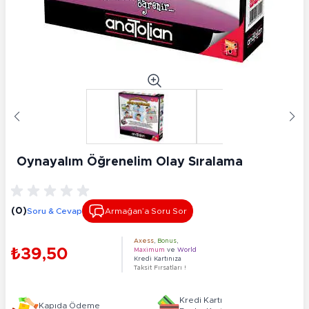
Oynayalım Öğrenelim Olay Sıralama
(0)
Soru & Cevap
Armağan’a Soru Sor
Axess
,
Bonus
,
₺39,50
Maximum
ve
World
Kredi Kartınıza
Taksit Fırsatları !
Kredi Kartı
Kapıda Ödeme