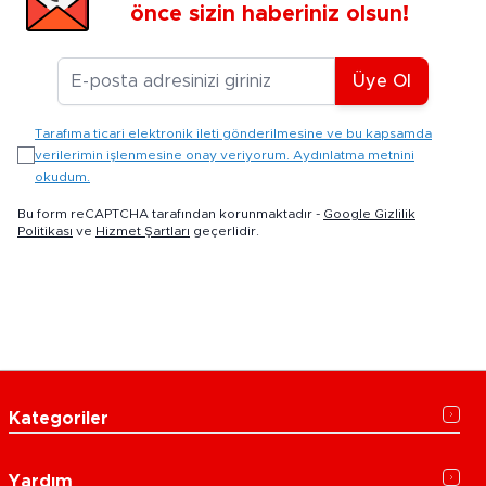
önce sizin haberiniz olsun!
E-posta Adresiniz
Üye Ol
Tarafıma ticari elektronik ileti gönderilmesine ve bu kapsamda
verilerimin işlenmesine onay veriyorum. Aydınlatma metnini
okudum.
Bu form reCAPTCHA tarafından korunmaktadır -
Google Gizlilik
Politikası
ve
Hizmet Şartları
geçerlidir.
Kategoriler
Yardım