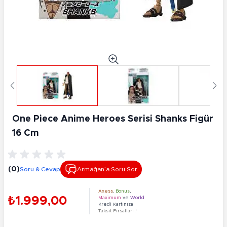
One Piece Anime Heroes Serisi Shanks Figür
16 Cm
(0)
Soru & Cevap
Armağan’a Soru Sor
Axess
,
Bonus
,
₺1.999,00
Maximum
ve
World
Kredi Kartınıza
Taksit Fırsatları !