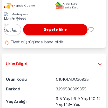
Kredi Kartı
Kapıda Ödeme
Banka Kartı
Masterpass
ile Ödeme
-
+
1
Sepete Ekle
Adet
Fiyat düştüğünde bana bildir
Ürün Bilgisi
Ürün Kodu
010101ADO36935
Barkod
3296580369355
3-5 Yaş | 6-9 Yaş | 10-12
Yaş Aralığı
Yaş | 13+ Yaş