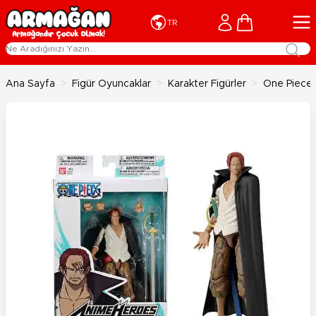
İçeriğe geç
Cart
TR
Ana Sayfa
>
Figür Oyuncaklar
>
Karakter Figürler
>
One Piece 