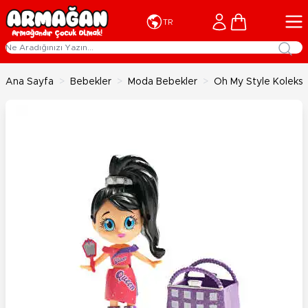
İçeriğe geç
Cart
TR
Ana Sayfa
>
Bebekler
>
Moda Bebekler
>
Oh My Style Koleksi