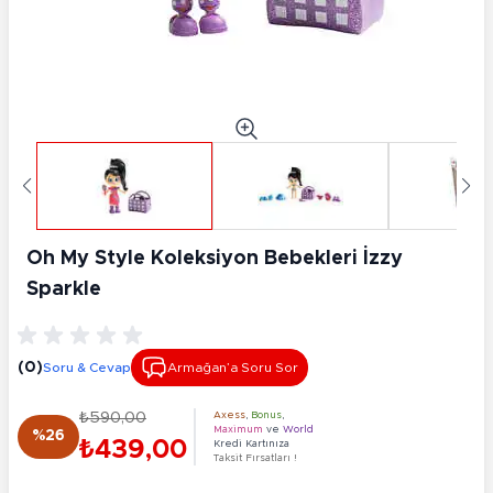
Oh My Style Koleksiyon Bebekleri İzzy
Sparkle
(0)
Soru & Cevap
Armağan’a Soru Sor
₺590,00
Axess
,
Bonus
,
Maximum
ve
World
%26
₺439,00
Kredi Kartınıza
Taksit Fırsatları !