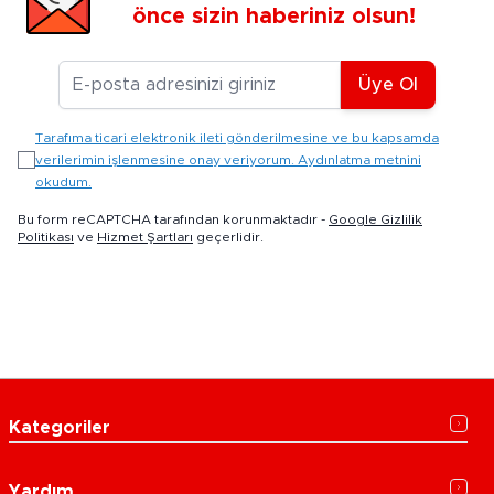
önce sizin haberiniz olsun!
E-posta Adresiniz
Üye Ol
Tarafıma ticari elektronik ileti gönderilmesine ve bu kapsamda
verilerimin işlenmesine onay veriyorum. Aydınlatma metnini
okudum.
Bu form reCAPTCHA tarafından korunmaktadır -
Google Gizlilik
Politikası
ve
Hizmet Şartları
geçerlidir.
Kategoriler
Yardım