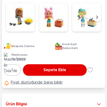
Kredi Kartı
Kapıda Ödeme
Banka Kartı
Masterpass
ile Ödeme
-
+
1
Sepete Ekle
Adet
Fiyat düştüğünde bana bildir
Ürün Bilgisi