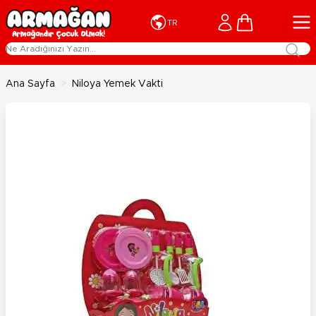
İçeriğe geç
Cart
TR
Ana Sayfa
>
Niloya Yemek Vakti