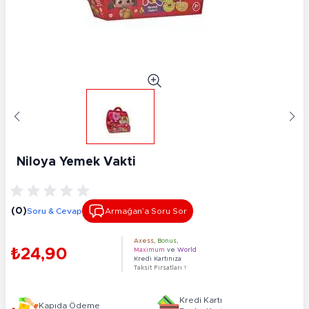
Niloya Yemek Vakti
(0)
Soru & Cevap
Armağan’a Soru Sor
Axess
,
Bonus
,
₺24,90
Maximum
ve
World
Kredi Kartınıza
Taksit Fırsatları !
Kredi Kartı
Kapıda Ödeme