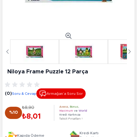
Niloya Frame Puzzle 12 Parça
(0)
Soru & Cevap
Armağan’a Soru Sor
₺8,90
Axess
,
Bonus
,
Maximum
ve
World
%10
₺8,01
Kredi Kartınıza
Taksit Fırsatları !
Kredi Kartı
Kapıda Ödeme