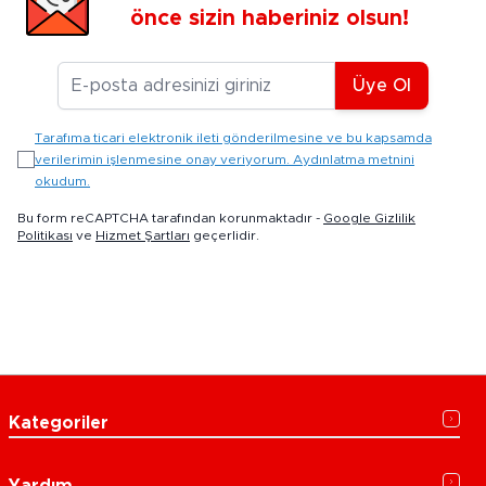
önce sizin haberiniz olsun!
E-posta Adresiniz
Üye Ol
Tarafıma ticari elektronik ileti gönderilmesine ve bu kapsamda
verilerimin işlenmesine onay veriyorum. Aydınlatma metnini
okudum.
Bu form reCAPTCHA tarafından korunmaktadır -
Google Gizlilik
Politikası
ve
Hizmet Şartları
geçerlidir.
Kategoriler
Yardım