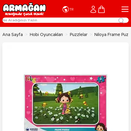
İçeriğe geç
Cart
TR
Ana Sayfa
>
Hobi Oyuncakları
>
Puzzlelar
>
Niloya Frame Puzz