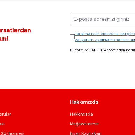
E-posta Adresiniz
ırsatlardan
Tarafıma ticari elektronik ileti 
un!
veriyorum. Aydınlatma metnini o
Bu form reCAPTCHA tarafından koru
Hakkımızda
orular
Hakkımızda
ası
Mağazalarımız
e Sözleşmesi
İnsan Kaynakları