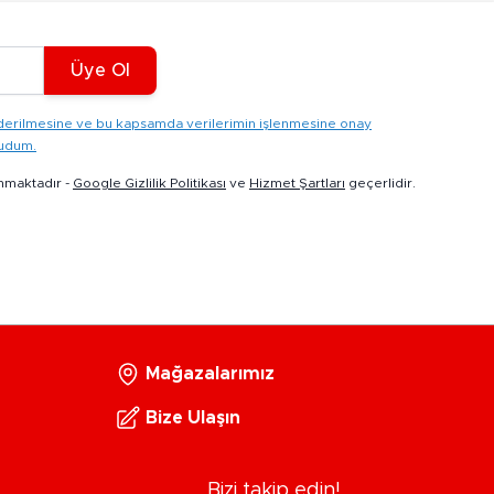
Üye Ol
gönderilmesine ve bu kapsamda verilerimin işlenmesine onay
kudum.
nmaktadır -
Google Gizlilik Politikası
ve
Hizmet Şartları
geçerlidir.
Mağazalarımız
Bize Ulaşın
Bizi takip edin!