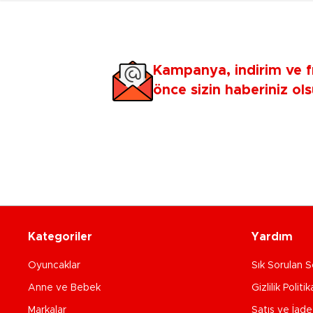
Kampanya, indirim ve f
önce sizin haberiniz ols
Kategoriler
Yardım
Oyuncaklar
Sık Sorulan S
Anne ve Bebek
Gizlilik Politik
Markalar
Satış ve İad