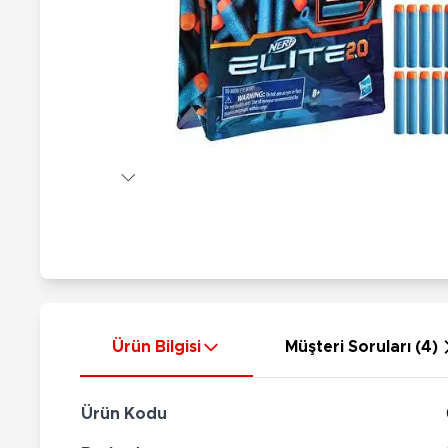
Nerf
Hayvan Figürler
Silahlar
Çeşitli Figürler
Silah Setleri
Koleksiyon Figürler
Kılıç Setleri
Elektronik Ürünler
Ok Setleri
Çeşitli Elektronik Ürünler
Ürün Bilgisi
Müşteri Soruları (4)
Ürün Kodu