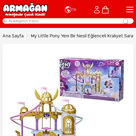
İçeriğe geç
Cart
TR
Ana Sayfa
>
My Little Pony Yeni Bir Nesil Eğlenceli Kraliyet Sara