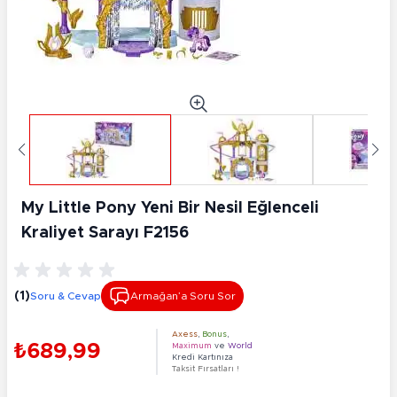
My Little Pony Yeni Bir Nesil Eğlenceli
Kraliyet Sarayı F2156
(1)
Soru & Cevap
Armağan’a Soru Sor
Axess
,
Bonus
,
₺689,99
Maximum
ve
World
Kredi Kartınıza
Taksit Fırsatları !