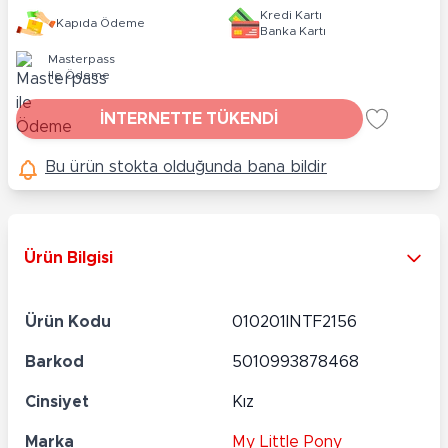
Kredi Kartı
Kapıda Ödeme
Banka Kartı
Masterpass
ile Ödeme
İNTERNETTE TÜKENDİ
Bu ürün stokta olduğunda bana bildir
Ürün Bilgisi
Ürün Kodu
010201INTF2156
Barkod
5010993878468
Cinsiyet
Kız
Marka
My Little Pony