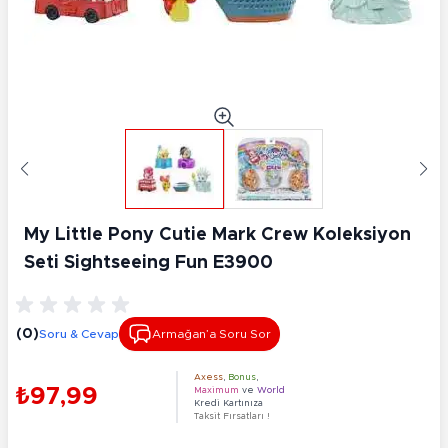
My Little Pony Cutie Mark Crew Koleksiyon
Seti Sightseeing Fun E3900
(0)
Soru & Cevap
Armağan’a Soru Sor
Axess
,
Bonus
,
₺97,99
Maximum
ve
World
Kredi Kartınıza
Taksit Fırsatları !