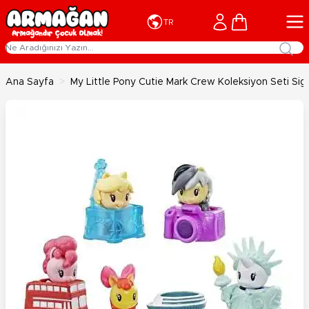
İçeriğe geç
Cart
TR
Ana Sayfa
>
My Little Pony Cutie Mark Crew Koleksiyon Seti Si