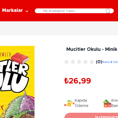
Markalar
Eğitici Oyuncaklar
Bebekler
Y
Bilim Setleri
Moda Bebekler
L
Mucitler Okulu - Minik
Gelişim Oyuncakları
Et Bebekler
Au
Oyun Hamurları
Bez Bebekler
M
(0)
Soru & Ce
Fonksiyonlu Bebekler
Çe
Müzik Aletleri
Bebek Evleri
P
3-5 Yaş
6-9 Yaş
₺26,99
Oyuncak Bebek Aksesuarları
Oyunlar
Oyuncak Bebek Setleri
K
Pa
Arkadaş - Aile Kutu Oyunları
Kozmetik ve Aksesuar
Kapıda
Kre
Yı
Çocuk Kutu Oyunları
Ödeme
Ban
Kozmetik ve Güzellik Setleri
Eğitici Oyunlar
A
Aksesuar