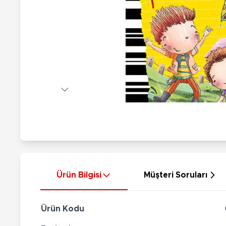
Nerf
Hayvan Figürler
Silahlar
Çeşitli Figürler
Silah Setleri
Koleksiyon Figürler
Kılıç Setleri
Elektronik Ürünler
Ok Setleri
Çeşitli Elektronik Ürünler
Ürün Bilgisi
Müşteri Soruları
Ürün Kodu