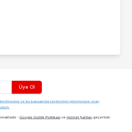
Üye Ol
gönderilmesine ve bu kapsamda verilerimin işlenmesine onay
kudum.
nmaktadır -
Google Gizlilik Politikası
ve
Hizmet Şartları
geçerlidir.