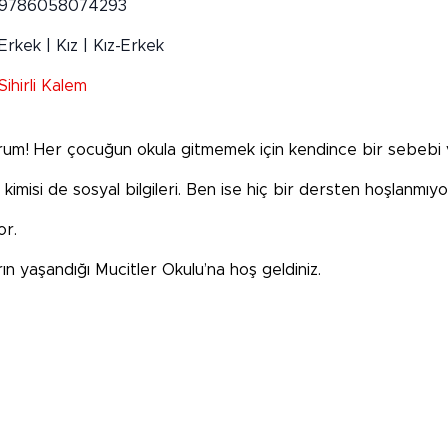
9786058074293
Erkek | Kız | Kız-Erkek
Sihirli Kalem
yorum! Her çocuğun okula gitmemek için kendince bir sebebi v
 kimisi de sosyal bilgileri. Ben ise hiç bir dersten hoşlanmıy
or.
ın yaşandığı Mucitler Okulu’na hoş geldiniz.