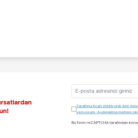
E-posta Adresiniz
ırsatlardan
Tarafıma ticari elektronik ileti 
un!
veriyorum. Aydınlatma metnini o
Bu form reCAPTCHA tarafından koru