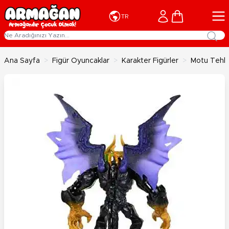
İçeriğe geç
Cart
TR
Ana Sayfa
>
Figür Oyuncaklar
>
Karakter Figürler
>
Motu Tehlik