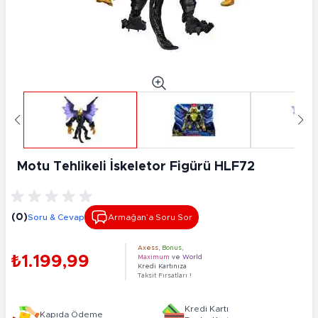
Motu Tehlikeli İskeletor Figürü HLF72
(0)
Soru & Cevap
Armağan’a Soru Sor
Axess
,
Bonus
,
₺1.199,99
Maximum
ve
World
Kredi Kartınıza
Taksit Fırsatları !
Kredi Kartı
Kapıda Ödeme