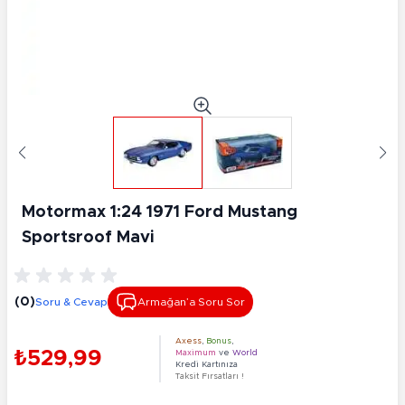
Motormax 1:24 1971 Ford Mustang
Sportsroof Mavi
(0)
Soru & Cevap
Armağan’a Soru Sor
Axess
,
Bonus
,
₺529,99
Maximum
ve
World
Kredi Kartınıza
Taksit Fırsatları !