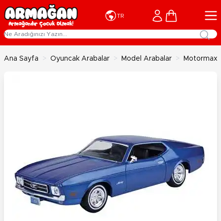
İçeriğe geç
Cart
TR
Ana Sayfa
>
Oyuncak Arabalar
>
Model Arabalar
>
Motormax 1