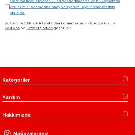
Tarafıma ticari elektronik ileti gönderilmesine ve bu kapsamda
verilerimin işlenmesine onay veriyorum. Aydınlatma metnini
okudum.
Bu form reCAPTCHA tarafından korunmaktadır -
Google Gizlilik
Politikası
ve
Hizmet Şartları
geçerlidir.
Kategoriler
Yardım
Hakkımızda
Mağazalarımız