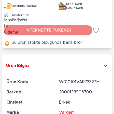
Kredi Kartı
Kapıda Ödeme
Banka Kartı
Masterpass
ile Ödeme
İNTERNETTE TÜKENDİ
Bu ürün stokta olduğunda bana bildir
Ürün Bilgisi
Ürün Kodu
W010101VAR73327M
Barkod
2000138506700
Cinsiyet
Erkek
Marka
Vardem