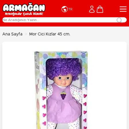
İçeriğe geç
Cart
TR
Ana Sayfa
>
Mor Cici Kızlar 45 cm.