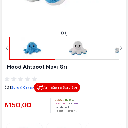
Mood Ahtapot Mavi Gri
(0)
Soru & Cevap
Armağan’a Soru Sor
Axess
,
Bonus
,
₺150,00
Maximum
ve
World
Kredi Kartınıza
Taksit Fırsatları !