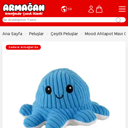
İçeriğe geç
Cart
TR
Ana Sayfa
>
Peluşlar
>
Çeşitli Peluşlar
>
Mood Ahtapot Mavi Gr
Sadece Armağan'da