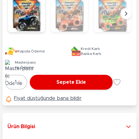
Kredi Kartı
Kapıda Ödeme
Banka Kartı
Masterpass
ile Ödeme
-
+
1
Sepete Ekle
Adet
Fiyat düştüğünde bana bildir
Ürün Bilgisi