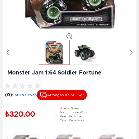
Monster Jam 1:64 Soldier Fortune
(0)
Soru & Cevap
Armağan’a Soru Sor
Axess
,
Bonus
,
₺320,00
Maximum
ve
World
Kredi Kartınıza
Taksit Fırsatları !