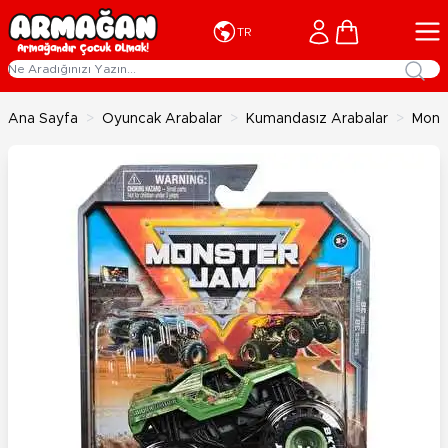
İçeriğe geç
Cart
TR
Ana Sayfa
>
Oyuncak Arabalar
>
Kumandasız Arabalar
>
Monst