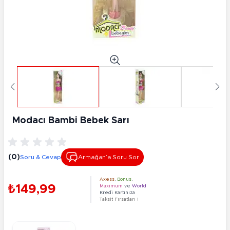
Modacı Bambi Bebek Sarı
(0)
Soru & Cevap
Armağan’a Soru Sor
Axess
,
Bonus
,
₺149,99
Maximum
ve
World
Kredi Kartınıza
Taksit Fırsatları !