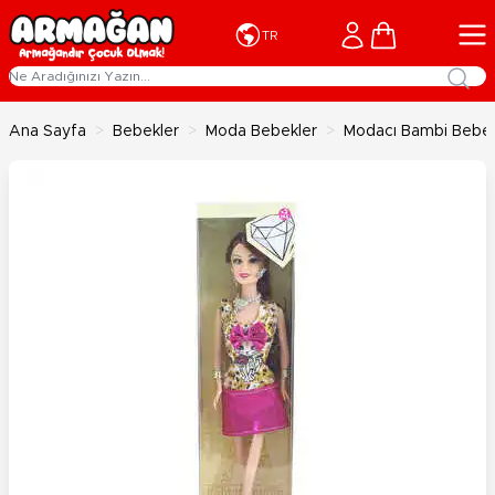
İçeriğe geç
Cart
TR
Ana Sayfa
>
Bebekler
>
Moda Bebekler
>
Modacı Bambi Bebek