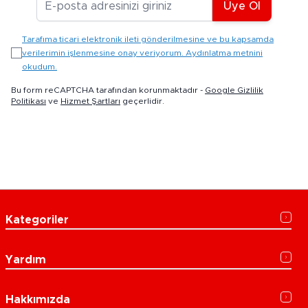
Üye Ol
Tarafıma ticari elektronik ileti gönderilmesine ve bu kapsamda
verilerimin işlenmesine onay veriyorum. Aydınlatma metnini
okudum.
Bu form reCAPTCHA tarafından korunmaktadır -
Google Gizlilik
Politikası
ve
Hizmet Şartları
geçerlidir.
Kategoriler
Yardım
Hakkımızda