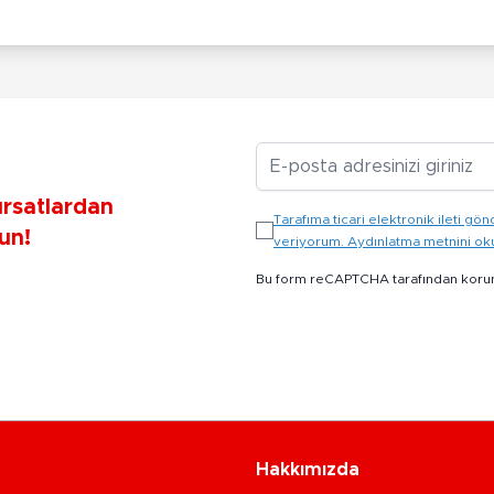
E-posta Adresiniz
ırsatlardan
Tarafıma ticari elektronik ileti 
un!
veriyorum. Aydınlatma metnini o
Bu form reCAPTCHA tarafından koru
Hakkımızda