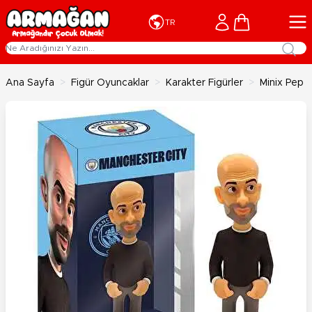
İçeriğe geç
Cart
TR
Ana Sayfa
>
Figür Oyuncaklar
>
Karakter Figürler
>
Minix Pep 