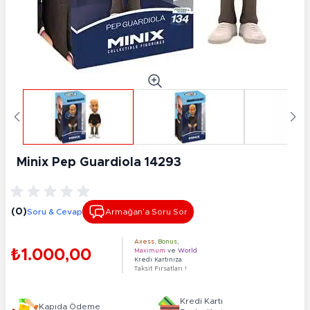
Minix Pep Guardiola 14293
(0)
Soru & Cevap
Armağan’a Soru Sor
Axess
,
Bonus
,
₺1.000,00
Maximum
ve
World
Kredi Kartınıza
Taksit Fırsatları !
Kredi Kartı
Kapıda Ödeme