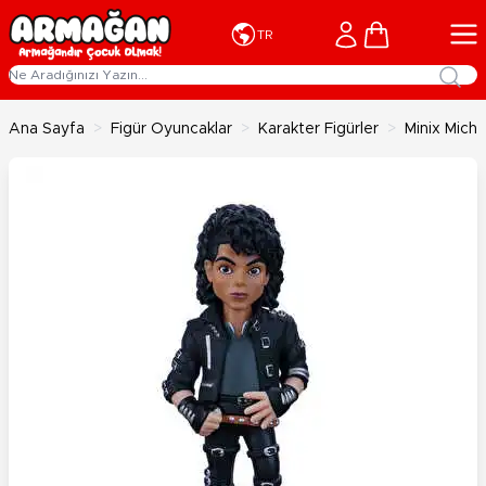
İçeriğe geç
Cart
TR
Ana Sayfa
>
Figür Oyuncaklar
>
Karakter Figürler
>
Minix Mich