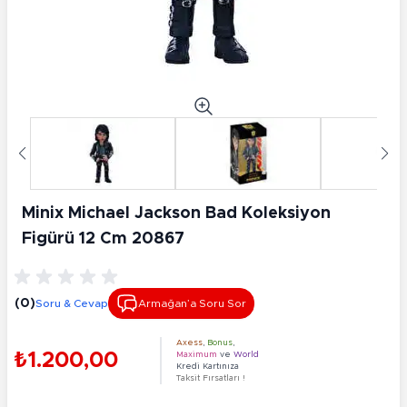
Minix Michael Jackson Bad Koleksiyon
Figürü 12 Cm 20867
(0)
Soru & Cevap
Armağan’a Soru Sor
Axess
,
Bonus
,
₺1.200,00
Maximum
ve
World
Kredi Kartınıza
Taksit Fırsatları !