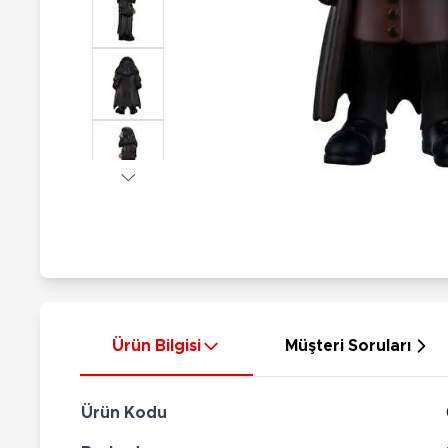
Nerf
Hayvan Figürler
Silahlar
Çeşitli Figürler
Silah Setleri
Koleksiyon Figürler
Kılıç Setleri
Elektronik Ürünler
Ok Setleri
Çeşitli Elektronik Ürünler
Ürün Bilgisi
Müşteri Soruları
Ürün Kodu