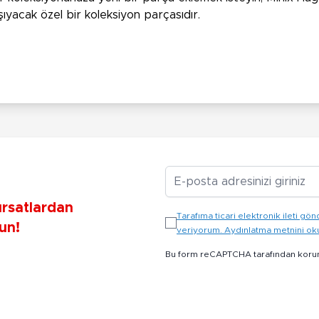
şıyacak özel bir koleksiyon parçasıdır.
E-posta Adresiniz
ırsatlardan
Tarafıma ticari elektronik ileti 
un!
veriyorum. Aydınlatma metnini o
Bu form reCAPTCHA tarafından koru