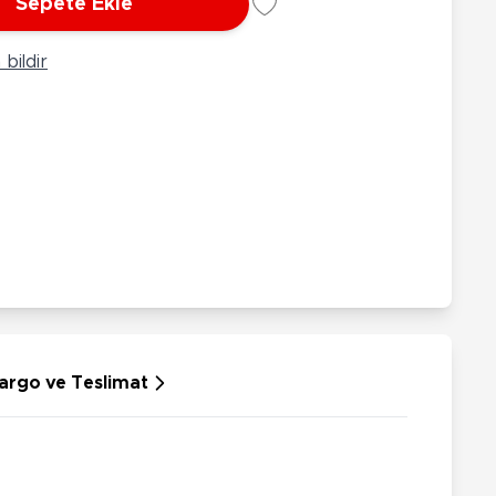
Sepete Ekle
rünleri
Çeşitli Peluşlar
ülü Araçlar
bildir
aykay - Paten - Scooter
sikletler
oruyucu Ekipmanlar
niz - Havuz Ürünleri
ahçe Oyuncakları
or Ürünleri
dallı Araçlar
n Git Araçlar
allanan Oyuncaklar
u Tabancaları
argo ve Teslimat