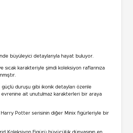
inde büyüleyici detaylarıyla hayat buluyor.
 sıcak karakteriyle şimdi koleksiyon raflarınıza
nmıştır.
e güçlü duruşu gibi ikonik detayları özenle
r evrenine ait unutulmaz karakterleri bir araya
arry Potter serisinin diğer Minix figürleriyle bir
agrid Koleksiyon Figürü büyücülük dünyasının en