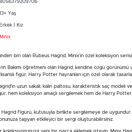
8056379209706
13+ Yaş
Erkek | Kız
Minix
den biri olan Rubeus Hagrid, Minix'in özel koleksiyon seris
ların Bakımı öğretmeni olan Hagrid, kendine özgü görünümü ve
isanslı figür, Harry Potter hayranları için özel olarak tasarla
rid'in uzun sakalı, kalın paltosu, karakteristik saç modeli v
u figür, hem koleksiyon amaçlı sergilemek hem de Harry Potte
Hagrid Figürü, kutusuyla birlikte sergilemeye de uygundur. H
unuza taşıyan etkileyici bir sergi oluşturabilirsiniz.
ter koleksiyonunuza yeni bir parça eklemek isteyin, Minix H