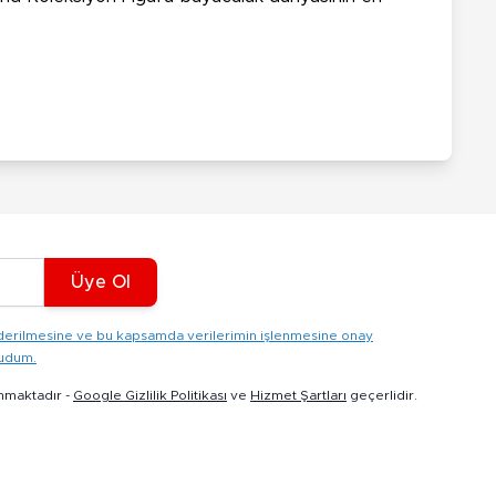
Üye Ol
gönderilmesine ve bu kapsamda verilerimin işlenmesine onay
kudum.
nmaktadır -
Google Gizlilik Politikası
ve
Hizmet Şartları
geçerlidir.