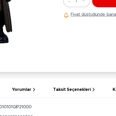
-
+
1
Ü
Adet
Hobi Oyuncakları
Anne Bebek Oyuncakları
Ak
Fiyat düştüğünde bana 
Maketler
K
Aktivite Masaları
Sihirbazlık Setleri
Bi
Oyun Halısı
Puzzlelar
K
Dönence ve Projektörler
Çeşitli Eğlence Oyuncakları
De
Dişlik ve Çıngıraklar
El İşi Setleri
B
Beslenme Gereçleri
Slime
Sp
Yürüme Arkadaşı
Pe
Bebek Oyuncakları
Bi
Bebek Araç Gereçleri
S
Banyo Oyuncakları
S
Yorumlar
Taksit Seçenekleri
K
010101GIP21000