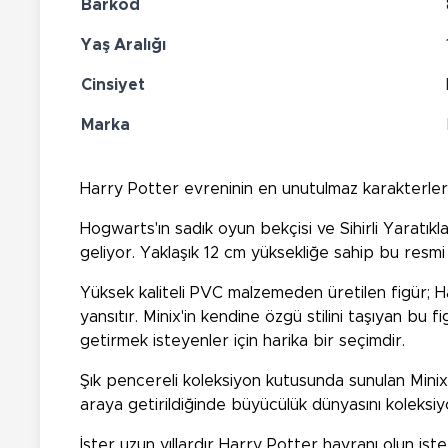
Barkod
Yaş Aralığı
Cinsiyet
Marka
Harry Potter evreninin en unutulmaz karakterlerin
Hogwarts'ın sadık oyun bekçisi ve Sihirli Yaratık
geliyor. Yaklaşık 12 cm yüksekliğe sahip bu resmi l
Yüksek kaliteli PVC malzemeden üretilen figür; Hag
yansıtır. Minix'in kendine özgü stilini taşıyan b
getirmek isteyenler için harika bir seçimdir.
Şık pencereli koleksiyon kutusunda sunulan Minix 
araya getirildiğinde büyücülük dünyasını koleksiyon
İster uzun yıllardır Harry Potter hayranı olun is