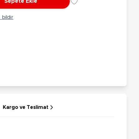
Sepete Ekle
rünleri
Çeşitli Peluşlar
ülü Araçlar
bildir
aykay - Paten - Scooter
sikletler
oruyucu Ekipmanlar
niz - Havuz Ürünleri
ahçe Oyuncakları
or Ürünleri
dallı Araçlar
n Git Araçlar
allanan Oyuncaklar
u Tabancaları
Kargo ve Teslimat