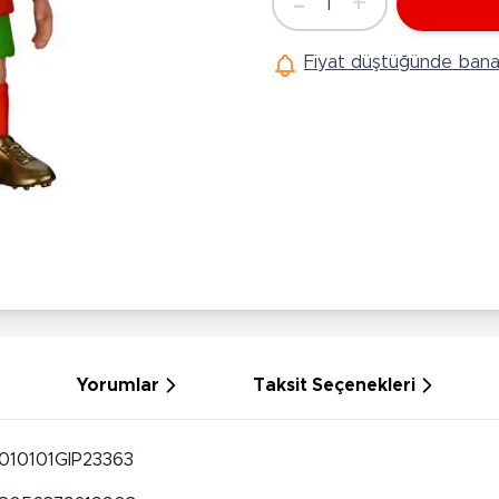
-
+
1
Ü
Adet
Hobi Oyuncakları
Anne Bebek Oyuncakları
Ak
Fiyat düştüğünde bana 
Maketler
K
Aktivite Masaları
Sihirbazlık Setleri
Bi
Oyun Halısı
Puzzlelar
K
Dönence ve Projektörler
Çeşitli Eğlence Oyuncakları
De
Dişlik ve Çıngıraklar
El İşi Setleri
B
Beslenme Gereçleri
Slime
Sp
Yürüme Arkadaşı
Pe
Bebek Oyuncakları
Bi
Bebek Araç Gereçleri
S
Banyo Oyuncakları
S
Yorumlar
Taksit Seçenekleri
010101GIP23363