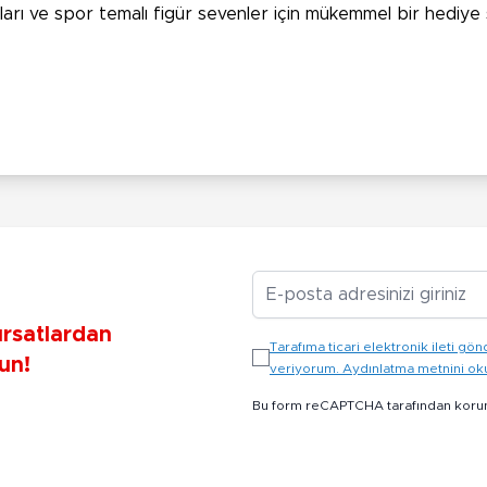
ları ve spor temalı figür sevenler için mükemmel bir hediye 
E-posta Adresiniz
ırsatlardan
Tarafıma ticari elektronik ileti 
un!
veriyorum. Aydınlatma metnini o
Bu form reCAPTCHA tarafından koru