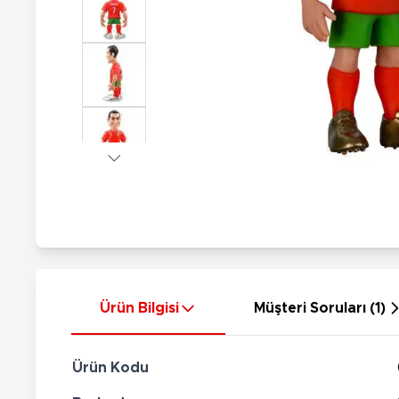
Nerf
Hayvan Figürler
Silahlar
Çeşitli Figürler
Silah Setleri
Koleksiyon Figürler
Kılıç Setleri
Elektronik Ürünler
Ok Setleri
Çeşitli Elektronik Ürünler
Ürün Bilgisi
Müşteri Soruları (1)
Ürün Kodu