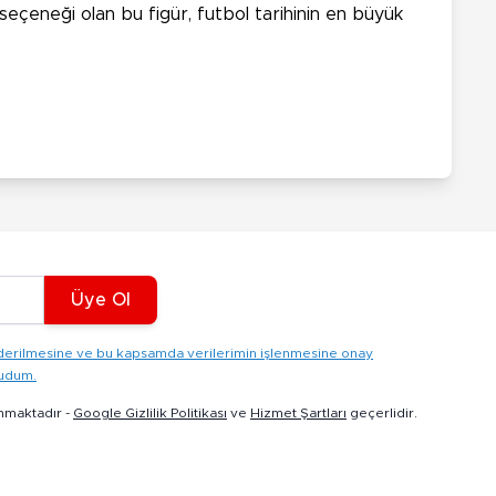
seçeneği olan bu figür, futbol tarihinin en büyük
Üye Ol
gönderilmesine ve bu kapsamda verilerimin işlenmesine onay
kudum.
nmaktadır -
Google Gizlilik Politikası
ve
Hizmet Şartları
geçerlidir.