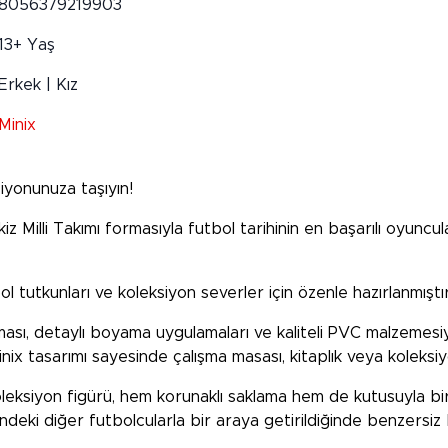
8056379219903
13+ Yaş
Erkek | Kız
Minix
iyonunuza taşıyın!
 Milli Takımı formasıyla futbol tarihinin en başarılı oyuncula
ol tutkunları ve koleksiyon severler için özenle hazırlanmıştır
rması, detaylı boyama uygulamaları ve kaliteli PVC malzemesi
x tasarımı sayesinde çalışma masası, kitaplık veya koleksiyon 
leksiyon figürü, hem korunaklı saklama hem de kutusuyla bir
sindeki diğer futbolcularla bir araya getirildiğinde benzersiz