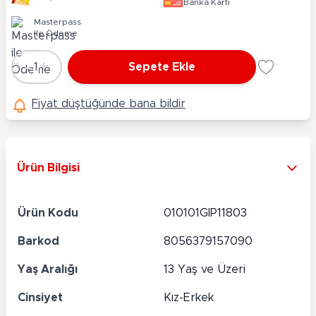
Banka Kartı
Masterpass
ile Ödeme
-
+
1
Sepete Ekle
Adet
Fiyat düştüğünde bana bildir
Ürün Bilgisi
Ürün Kodu
010101GIP11803
Barkod
8056379157090
Yaş Aralığı
13 Yaş ve Üzeri
Cinsiyet
Kız-Erkek