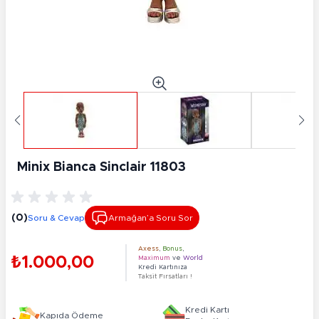
Minix Bianca Sinclair 11803
(0)
Soru & Cevap
Armağan’a Soru Sor
Axess
,
Bonus
,
₺1.000,00
Maximum
ve
World
Kredi Kartınıza
Taksit Fırsatları !
Kredi Kartı
Kapıda Ödeme