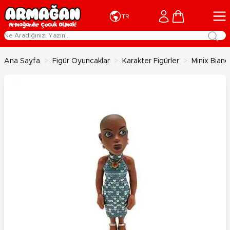
İçeriğe geç
Cart
TR
Ana Sayfa
>
Figür Oyuncaklar
>
Karakter Figürler
>
Minix Bianc