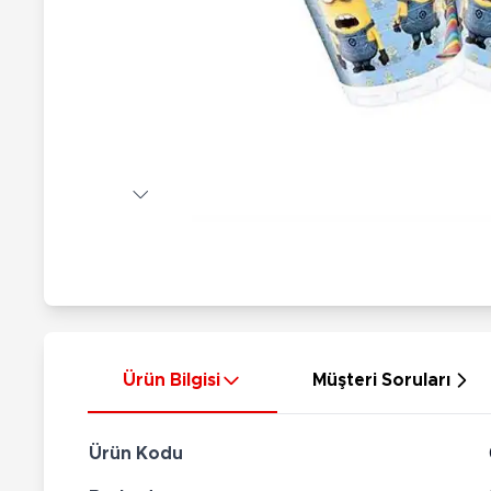
Nerf
Hayvan Figürler
Silahlar
Çeşitli Figürler
Silah Setleri
Koleksiyon Figürler
Kılıç Setleri
Elektronik Ürünler
Ok Setleri
Çeşitli Elektronik Ürünler
Ürün Bilgisi
Müşteri Soruları
Ürün Kodu