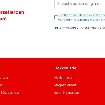
E-posta Adresiniz
ırsatlardan
Tarafıma ticari elektronik ileti 
un!
veriyorum. Aydınlatma metnini o
Bu form reCAPTCHA tarafından koru
Hakkımızda
orular
Hakkımızda
ası
Mağazalarımız
e Sözleşmesi
İnsan Kaynakları