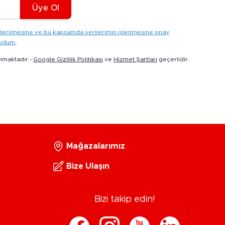
Üye Ol
gönderilmesine ve bu kapsamda verilerimin işlenmesine onay
kudum.
nmaktadır -
Google Gizlilik Politikası
ve
Hizmet Şartları
geçerlidir.
Mağazalarımız
Bize Ulaşın
Bizi takip edin!