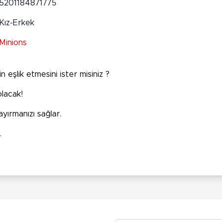
5201184871775
Kız-Erkek
Minions
şlik etmesini ister misiniz ?
olacak!
yırmanızı sağlar.
.