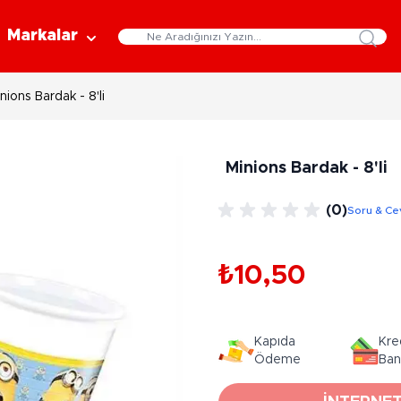
Markalar
nions Bardak - 8'li
Eğitici Oyuncaklar
Bebekler
Y
Bilim Setleri
Moda Bebekler
L
Minions Bardak - 8'li
Gelişim Oyuncakları
Et Bebekler
Au
Oyun Hamurları
Bez Bebekler
M
(0)
Soru & Ce
Fonksiyonlu Bebekler
Çe
Müzik Aletleri
Bebek Evleri
P
3-5 Yaş
6-9 Yaş
₺10,50
Oyuncak Bebek Aksesuarları
Oyunlar
Oyuncak Bebek Setleri
K
Pa
Arkadaş - Aile Kutu Oyunları
Kozmetik ve Aksesuar
Kapıda
Kre
Yı
Çocuk Kutu Oyunları
Ödeme
Ban
Kozmetik ve Güzellik Setleri
Eğitici Oyunlar
A
Aksesuar