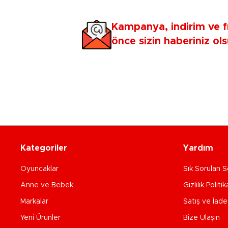
Kampanya, indirim ve f
önce sizin haberiniz ols
Kategoriler
Yardım
Oyuncaklar
Sık Sorulan S
Anne ve Bebek
Gizlilik Politik
Markalar
Satış ve İad
Yeni Ürünler
Bize Ulaşın