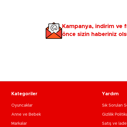
Kampanya, indirim ve f
önce sizin haberiniz ols
Kategoriler
Yardım
Oyuncaklar
Sık Sorulan S
Anne ve Bebek
Gizlilik Politik
Markalar
Satış ve İad