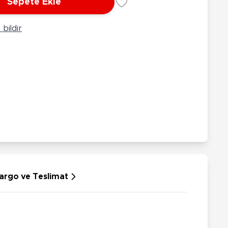
Sepete Ekle
rünleri
Çeşitli Peluşlar
ülü Araçlar
bildir
aykay - Paten - Scooter
sikletler
oruyucu Ekipmanlar
niz - Havuz Ürünleri
ahçe Oyuncakları
or Ürünleri
dallı Araçlar
n Git Araçlar
allanan Oyuncaklar
u Tabancaları
argo ve Teslimat