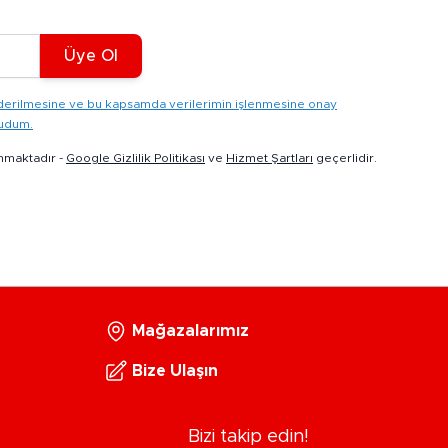
Üye Ol
gönderilmesine ve bu kapsamda verilerimin işlenmesine onay
kudum.
nmaktadır -
Google Gizlilik Politikası
ve
Hizmet Şartları
geçerlidir.
Mağazalarımız
Bize Ulaşın
Bizi takip edin!