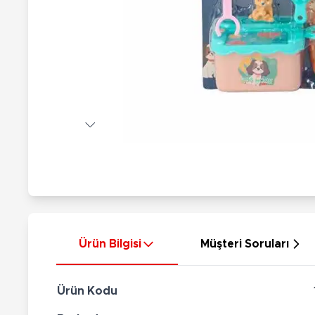
Nerf
Hayvan Figürler
Silahlar
Çeşitli Figürler
Silah Setleri
Koleksiyon Figürler
Kılıç Setleri
Elektronik Ürünler
Ok Setleri
Çeşitli Elektronik Ürünler
Ürün Bilgisi
Müşteri Soruları
Ürün Kodu