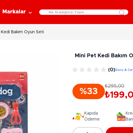
Markalar
t Kedi Bakım Oyun Seti
Eğitici Oyuncaklar
Bebekler
Y
Bilim Setleri
Moda Bebekler
L
Mini Pet Kedi Bakım O
Gelişim Oyuncakları
Et Bebekler
Au
Oyun Hamurları
Bez Bebekler
M
(0)
Soru & Ce
Fonksiyonlu Bebekler
Çe
Müzik Aletleri
Bebek Evleri
P
₺295,00
3-5 Yaş
6-9 Yaş
%33
Oyuncak Bebek Aksesuarları
₺199,
Oyunlar
Oyuncak Bebek Setleri
K
Pa
Arkadaş - Aile Kutu Oyunları
Kozmetik ve Aksesuar
Kapıda
Kre
Yı
Çocuk Kutu Oyunları
Ödeme
Ban
Kozmetik ve Güzellik Setleri
Eğitici Oyunlar
A
Aksesuar