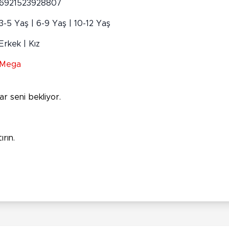
6921523928807
3-5 Yaş | 6-9 Yaş | 10-12 Yaş
Erkek | Kız
Mega
r seni bekliyor.
rın.