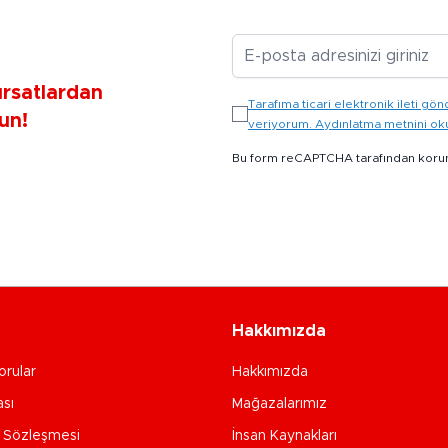
E-posta Adresiniz
ırsatlardan
Tarafıma ticari elektronik ileti 
un!
veriyorum. Aydınlatma metnini o
Bu form reCAPTCHA tarafından koru
Hakkımızda
orular
Hakkımızda
ası
Mağazalarımız
e Sözleşmesi
İnsan Kaynakları