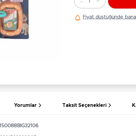
-
+
1
Ü
Adet
Hobi Oyuncakları
Anne Bebek Oyuncakları
Ak
Fiyat düştüğünde bana 
Maketler
K
Aktivite Masaları
Sihirbazlık Setleri
Bi
Oyun Halısı
Puzzlelar
K
Dönence ve Projektörler
Çeşitli Eğlence Oyuncakları
De
Dişlik ve Çıngıraklar
El İşi Setleri
B
Beslenme Gereçleri
Slime
Sp
Yürüme Arkadaşı
Pe
Bebek Oyuncakları
Bi
Bebek Araç Gereçleri
S
Banyo Oyuncakları
S
Yorumlar
Taksit Seçenekleri
K
150088BIG32106