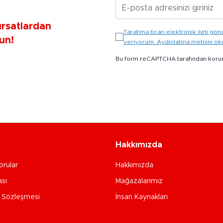
E-posta Adresiniz
ırsatlardan
Tarafıma ticari elektronik ileti 
un!
veriyorum. Aydınlatma metnini o
Bu form reCAPTCHA tarafından koru
Hakkımızda
orular
Hakkımızda
ası
Mağazalarımız
e Sözleşmesi
İnsan Kaynakları