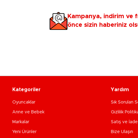
Kampanya, indirim ve f
önce sizin haberiniz ols
Kategoriler
Yardım
Oyuncaklar
Sık Sorulan S
Anne ve Bebek
Gizlilik Politik
Markalar
Satış ve İad
Yeni Ürünler
Bize Ulaşın