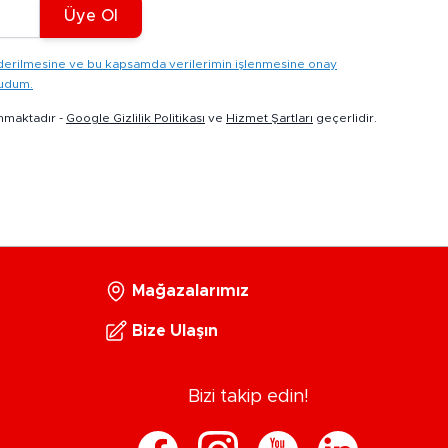
Üye Ol
gönderilmesine ve bu kapsamda verilerimin işlenmesine onay
kudum.
nmaktadır -
Google Gizlilik Politikası
ve
Hizmet Şartları
geçerlidir.
Mağazalarımız
Bize Ulaşın
Bizi takip edin!