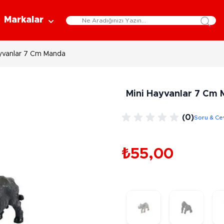
Markalar
yvanlar 7 Cm Manda
Eğitici Oyuncaklar
Bebekler
Y
Bilim Setleri
Moda Bebekler
L
Mini Hayvanlar 7 Cm
Gelişim Oyuncakları
Et Bebekler
Au
Oyun Hamurları
Bez Bebekler
M
(0)
Soru & Ce
Fonksiyonlu Bebekler
Çe
Müzik Aletleri
Bebek Evleri
P
3-5 Yaş
6-9 Yaş
₺55,00
Oyuncak Bebek Aksesuarları
Oyunlar
Oyuncak Bebek Setleri
K
Pa
Arkadaş - Aile Kutu Oyunları
Kozmetik ve Aksesuar
Yı
Çocuk Kutu Oyunları
Kozmetik ve Güzellik Setleri
Eğitici Oyunlar
A
Aksesuar