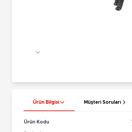
Nerf
Hayvan Figürler
Silahlar
Çeşitli Figürler
Silah Setleri
Koleksiyon Figürler
Kılıç Setleri
Elektronik Ürünler
Ok Setleri
Çeşitli Elektronik Ürünler
Ürün Bilgisi
Müşteri Soruları
Ürün Kodu