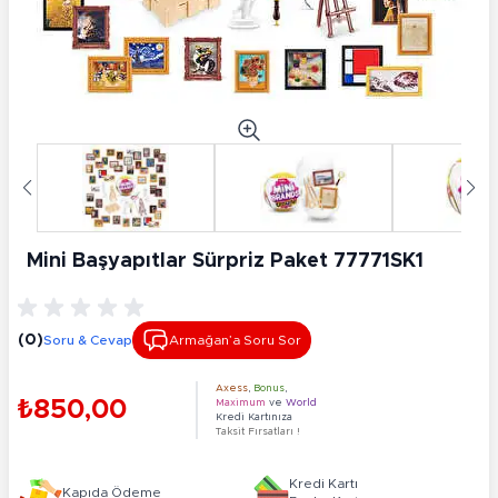
Mini Başyapıtlar Sürpriz Paket 77771SK1
(0)
Soru & Cevap
Armağan’a Soru Sor
Axess
,
Bonus
,
₺850,00
Maximum
ve
World
Kredi Kartınıza
Taksit Fırsatları !
Kredi Kartı
Kapıda Ödeme