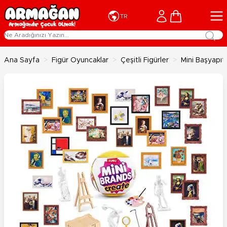
İçeriğe geç
Cart
TR
Ana Sayfa
>
Figür Oyuncaklar
>
Çeşitli Figürler
>
Mini Başyapıt