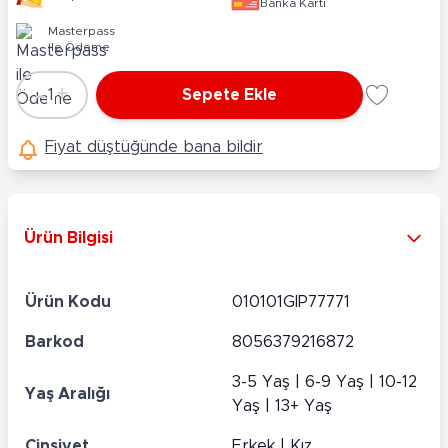
Banka Kartı
Masterpass
ile Ödeme
-
+
1
Sepete Ekle
Adet
Fiyat düştüğünde bana bildir
Ürün Bilgisi
Ürün Kodu
010101GIP77771
Barkod
8056379216872
3-5 Yaş | 6-9 Yaş | 10-12
Yaş Aralığı
Yaş | 13+ Yaş
Cinsiyet
Erkek | Kız