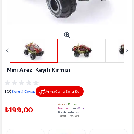
Mini Arazi Kaşifi Kırmızı
(0)
Soru & Cevap
Armağan’a Soru Sor
Axess
,
Bonus
,
₺199,00
Maximum
ve
World
Kredi Kartınıza
Taksit Fırsatları !