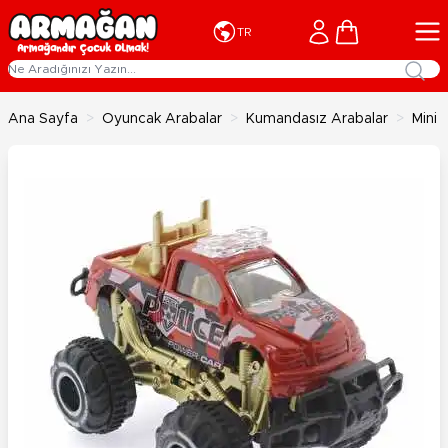
İçeriğe geç
Cart
TR
Ana Sayfa
>
Oyuncak Arabalar
>
Kumandasız Arabalar
>
Mini 