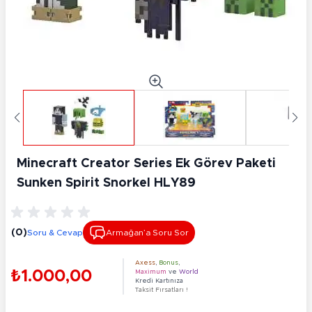
Minecraft Creator Series Ek Görev Paketi
Sunken Spirit Snorkel HLY89
(0)
Soru & Cevap
Armağan’a Soru Sor
Axess
,
Bonus
,
₺1.000,00
Maximum
ve
World
Kredi Kartınıza
Taksit Fırsatları !