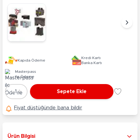
Kredi Kartı
Kapıda Ödeme
Banka Kartı
Masterpass
ile Ödeme
-
+
1
Sepete Ekle
Adet
Fiyat düştüğünde bana bildir
Ürün Bilgisi