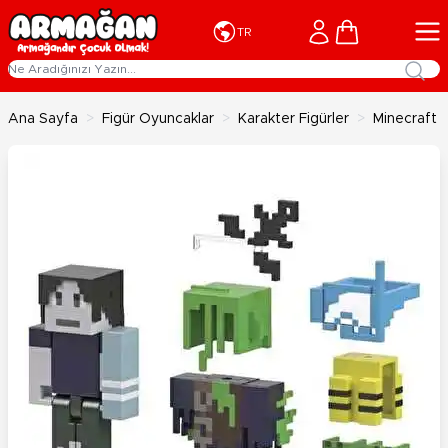
İçeriğe geç
Cart
TR
Ana Sayfa
>
Figür Oyuncaklar
>
Karakter Figürler
>
Minecraft 